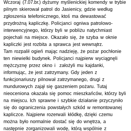
Wczoraj (7.07.br.) dyżurny myślenickiej komendy w trybie
pilnym skierował patrol do Jasienicy, gdzie według
zgłoszenia telefonicznego, ktoś ma dewastować
przydrożną kapliczkę. Policjanci ogniwa patrolowo-
interwencyjnego, którzy byli w pobliżu natychmiast
pojechali na miejsce. Okazało się, że szyba w oknie
kapliczki jest rozbita a sprawca jest wewnątrz.
Tam rozpalił ogień mając nadzieję, że pożar pochłonie
ten niewielki budynek. Policjanci najpierw wyciągnęli
mężczyznę przez okno i założyli mu kajdanki,
informując, że jest zatrzymany. Gdy jeden z
funkcjonariuszy pilnował zatrzymanego, drugi z
mundurowych zajął się gaszeniem pożaru. Tutaj
nieoceniona okazała się pomoc mieszkańców, którzy byli
na miejscu. Ich sprawne i szybkie działanie przyczyniło
się do ograniczenia powstałych szkód w remontowanej
kapliczce. Najpierw rozerwali kłódkę, dzięki czemu
można było normalnie dostać się do wnętrza, a
następnie zorganizowali wodę, którą wspólnie z