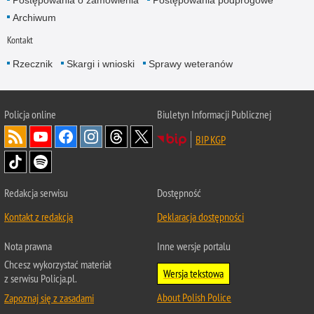
Postępowania o zamówienia
Postępowania podprogowe
Archiwum
Kontakt
Rzecznik
Skargi i wnioski
Sprawy weteranów
Policja
online
Biuletyn Informacji Publicznej
BIP KGP
Redakcja serwisu
Dostępność
Kontakt z redakcją
Deklaracja dostępności
Nota prawna
Inne wersje portalu
Chcesz wykorzystać materiał
Wersja tekstowa
z serwisu Policja.pl.
About Polish Police
Zapoznaj się z zasadami