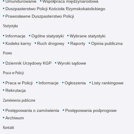
Umundurowanie
Współpraca międzynarodowa
Duszpasterstwo Policji Kościoła Rzymskokatolickiego
Prawosławne Duszpasterstwo Policji
Statystyka
Informacje
Ogólne statystyki
Wybrane statystyki
Kodeks karny
Ruch drogowy
Raporty
Opinia publiczna
Prawo
Dziennik Urzędowy KGP
Wyroki sądowe
Praca w Policji
Praca w Policji
Informacje
Ogłoszenia
Listy rankingowe
Rekrutacja
Zamówienia publiczne
Postępowania o zamówienia
Postępowania podprogowe
Archiwum
Kontakt