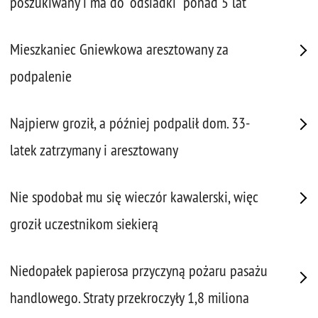
poszukiwany i ma do "odsiadki" ponad 5 lat
Mieszkaniec Gniewkowa aresztowany za
podpalenie
Najpierw groził, a później podpalił dom. 33-
latek zatrzymany i aresztowany
Nie spodobał mu się wieczór kawalerski, więc
groził uczestnikom siekierą
Niedopałek papierosa przyczyną pożaru pasażu
handlowego. Straty przekroczyły 1,8 miliona