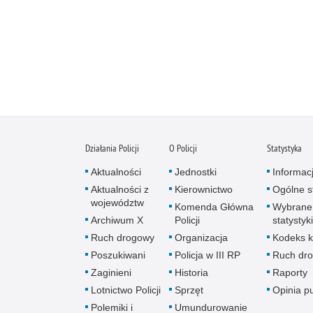
Działania Policji
O Policji
Statystyka
Aktualności
Jednostki
Informac
Aktualności z
Kierownictwo
Ogólne st
województw
Komenda Główna
Wybrane
Archiwum X
Policji
statystyki
Ruch drogowy
Organizacja
Kodeks k
Poszukiwani
Policja w III RP
Ruch dr
Zaginieni
Historia
Raporty
Lotnictwo Policji
Sprzęt
Opinia p
Polemiki i
Umundurowanie