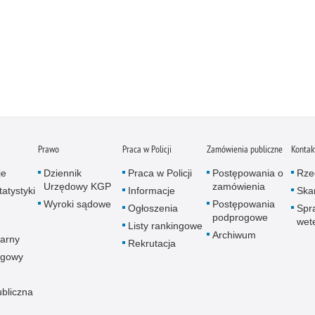
Prawo
Praca w Policji
Zamówienia publiczne
Kontak
je
Dziennik
Praca w Policji
Postępowania o
Rze
Urzędowy KGP
zamówienia
atystyki
Informacje
Skar
Wyroki sądowe
Postępowania
Ogłoszenia
Spr
podprogowe
wet
Listy rankingowe
Archiwum
arny
Rekrutacja
ogowy
ubliczna