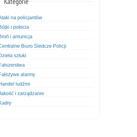
Kategorie
Ataki na policjantów
Bójki i pobicia
Broń i amunicja
Centralne Biuro Śledcze Policji
Dzieła sztuki
Fałszerstwa
Fałszywe alarmy
Handel ludźmi
Jakość i zarządzanie
Kadry
Kobiety w Policji
Korupcja
Kradzież