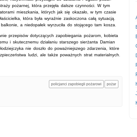
traży pożarnej, która przejęła dalsze czynności. W tym
katorami mieszkania, których jak się okazało, w tym czasie
właścicielka, która była wyraźnie zaskoczona całą sytuacją.
 balkonie, a niedopałek wyrzuciła do stojącego tam kosza.
anie przepisów dotyczących zapobiegania pożarom, kobieta
emu i skutecznemu działaniu starszego sierżanta Damian
odziejczyka nie doszło do poważniejszego zdarzenia, które
pieczeństwa ludzi, ale także poważnych strat materialnych.
policjanci zapobiegli pożarowi
pożar