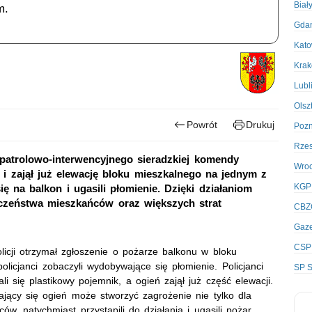
Biał
m.
Gda
Kato
Kra
Lubl
Olsz
Powrót
Drukuj
Poz
Rze
 patrolowo-interwencyjnego sieradzkiej komendy
Wro
 i zajął już elewację bloku mieszkalnego na jednym z
KGP
ię na balkon i ugasili płomienie. Dzięki działaniom
eczeństwa mieszkańców oraz większych strat
CBZ
Gaze
CSP
icji otrzymał zgłoszenie o pożarze balkonu w bloku
licjanci zobaczyli wydobywające się płomienie. Policjanci
SP S
li się plastikowy pojemnik, a ogień zajął już część elewacji.
jący się ogień może stworzyć zagrożenie nie tylko dla
w, natychmiast przystąpili do działania i ugasili pożar.