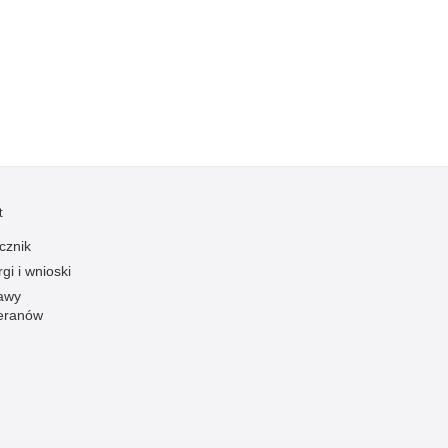
Kradzieże z włamaniem
Kultura
Logistyka, wyposażenie
Materiały wybuchowe
Nagrodzeni policjanci
Napady na banki
Napady na taksówkarzy
t
Napady na tiry
cznik
Nielegalny handel farmaceutykami
gi i wnioski
Nietrzeźwi kierujący
awy
eranów
Nietrzeźwi opiekunowie
Nietrzeźwi pracownicy
Niszczenie mienia
Nowoczesne technologie w pracy Policji
Odpowiedzialność majątkowa Policji