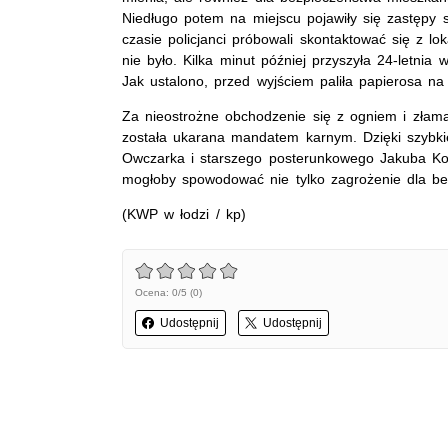
Niedługo potem na miejscu pojawiły się zastępy s
czasie policjanci próbowali skontaktować się z lo
nie było. Kilka minut później przyszyła 24-letnia 
Jak ustalono, przed wyjściem paliła papierosa na
Za nieostrożne obchodzenie się z ogniem i złam
została ukarana mandatem karnym. Dzięki szybki
Owczarka i starszego posterunkowego Jakuba Koł
mogłoby spowodować nie tylko zagrożenie dla bez
(KWP w łodzi / kp)
Ocena: 0/5 (0)
Udostępnij
Udostępnij