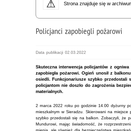
Strona znajduje się w archiwu
Policjanci zapobiegli pożarowi
Data publikacji 02.03.2022
Skuteczna interwencja policjantów z ogniwa
zapobiegła pożarowi. Ogień unosił z balkonu
osiedli. Funkcjonariusze szybko przedostali s
policjantom nie doszło do zagrożenia bezpi
materialnych.
2 marca 2022 roku po godzinie 14.00 dyżurny pol
mieszkalnym w Sieradzu. Skierowani na miejsce po
szybko przedostali się na balkon. Zobaczyli, że pa
Mundurowi, mając świadomość, że rozprzestrzenia
mienia, ale również dla bezpieczeństwa mieszkańcó