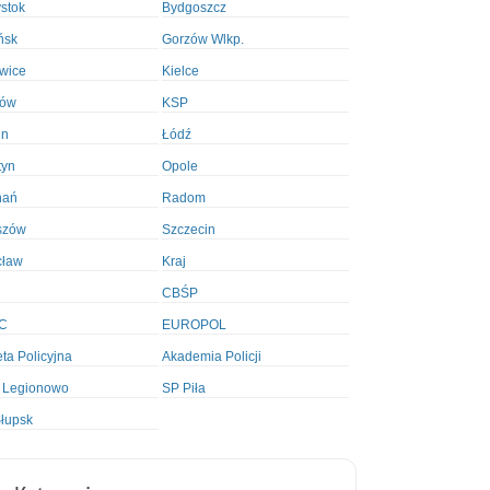
ystok
Bydgoszcz
ńsk
Gorzów Wlkp.
wice
Kielce
ków
KSP
in
Łódź
tyn
Opole
nań
Radom
szów
Szczecin
cław
Kraj
CBŚP
C
EUROPOL
ta Policyjna
Akademia Policji
 Legionowo
SP Piła
łupsk