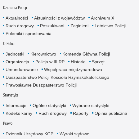
Działania Policji
Aktualności
Aktualności z województw
Archiwum X
Ruch drogowy
Poszukiwani
Zaginieni
Lotnictwo Policji
Polemiki i sprostowania
O Policji
Jednostki
Kierownictwo
Komenda Główna Policji
Organizacja
Policja w III RP
Historia
Sprzęt
Umundurowanie
Współpraca międzynarodowa
Duszpasterstwo Policji Kościoła Rzymskokatolickiego
Prawosławne Duszpasterstwo Policji
Statystyka
Informacje
Ogólne statystyki
Wybrane statystyki
Kodeks karny
Ruch drogowy
Raporty
Opinia publiczna
Prawo
Dziennik Urzędowy KGP
Wyroki sądowe