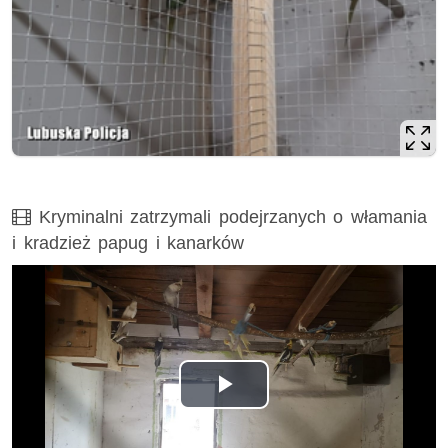
Film
Kryminalni zatrzymali podejrzanych o włamania
i kradzież papug i kanarków
Odtwórz