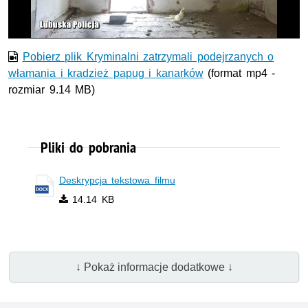
wideo
Pobierz plik Kryminalni zatrzymali podejrzanych o
włamania i kradzież papug i kanarków
(format mp4 -
rozmiar 9.14 MB)
Pliki do pobrania
Deskrypcja tekstowa filmu
14.14 KB
↓ Pokaż informacje dodatkowe ↓