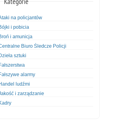
Kategorie
Ataki na policjantów
Bójki i pobicia
Broń i amunicja
Centralne Biuro Śledcze Policji
Dzieła sztuki
Fałszerstwa
Fałszywe alarmy
Handel ludźmi
Jakość i zarządzanie
Kadry
Kobiety w Policji
Korupcja
Kradzież