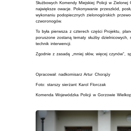
Służbowych Komendy Miejskiej Policji w Zielonej
największe owacje. Pokonywanie przeszkód, posł
wykonaniu podopiecznych zielonogórskich przewod
czworonogów.
To była pierwsza z czterech części Projektu, pla
poruszone zostaną tematy służby dzielnicowych, s
technik interwencji.
Zgodnie z zasadą „mniej słów, więcej czynów”, s
Opracował: nadkomisarz Artur Chorąży
Foto: starszy sierżant Karol Florczak
Komenda Wojewódzka Policji w Gorzowie Wielkop