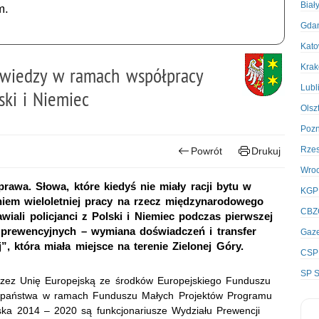
Biał
m.
Gda
Kato
Kra
 wiedzy w ramach współpracy
Lubl
ski i Niemiec
Olsz
Poz
Rze
Powrót
Drukuj
Wro
awa. Słowa, które kiedyś nie miały racji bytu w
KGP
iem wieloletniej pracy na rzecz międzynarodowego
CBZ
wiali policjanci z Polski i Niemiec podczas pierwszej
 prewencyjnych – wymiana doświadczeń i transfer
Gaze
, która miała miejsce na terenie Zielonej Góry.
CSP
SP S
zez Unię Europejską ze środków Europejskiego Funduszu
 państwa w ramach Funduszu Małych Projektów Programu
a 2014 – 2020 są funkcjonariusze Wydziału Prewencji