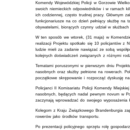
Komendy Wojewódzkiej Policji w Gorzowie Wielkop
swoich niemieckich odpowiedników i w ramach ki
ich codziennej, często trudnej pracy. Głównym za
funkcjonariusze na co dzień pełniący służbę na ta
obywatelami, biorących czynny udział w służbach 
W ten sposób we wtorek, (31 maja) w Komendzie M
realizacji Projektu spotkało się 10 policjantów z 
ludzie mieli za zadanie nawiązać ze sobą współp
kolejnych doświadczeń związanych z różnymi rodz
Tematami poruszonymi w pierwszym dniu Projekt
nasobnych oraz służby pełnione na rowerach. Poł
początkowe skrępowanie i rozpocząć dyskusję na 
Policjanci II Komisariatu Policji Komendy Miejskie
nasobnych, będących nadal pewnym novum w Polski
zaczynają wprowadzać do swojego wyposażenia ka
Kolegom z Kraju Związkowego Brandenburgia zap
rowerów jako środków transportu.
Po prezentacji policyjnego sprzętu rolę gospodar