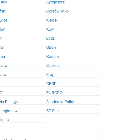
ystok
Bydgoszcz
ńsk
Gorzów Wlkp.
wice
Kielce
ków
KSP
in
Łódź
tyn
Opole
nań
Radom
szów
Szczecin
cław
Kraj
CBŚP
C
EUROPOL
ta Policyjna
Akademia Policji
 Legionowo
SP Piła
łupsk