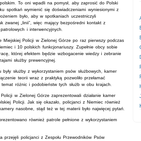
olskim. To oni wpadli na pomysł, aby zaprosić do Polski
lku spotkań wymienić się doświadczeniami wyniesionymi z
łożeniem było, aby w spotkaniach uczestniczyli
k zwanej „linii”, więc mający bezpośredni kontakt z
patrolowych i interwencyjnych.
iejskiej Policji w Zielonej Górze po raz pierwszy podczas
Niemiec i 10 polskich funkcjonariuszy. Zupełnie obcy sobie
racę, której efektem będzie wzbogacenie wiedzy i zebranie
ajami służby prewencyjnej.
u były służby z wykorzystaniem psów służbowych, kamer
ączenie teorii wraz z praktyką pozwoliło przełamać
temat różnic i podobieństw tych służb w obu krajach.
j Policji w Zielonej Górze zaprezentowali działanie kamer
ej Policji. Jak się okazało, policjanci z Niemiec również
mery nasobne, stąd też w tej materii było najwięcej pytań.
rezentowano również patrole pełnione z wykorzystaniem
za przejęli policjanci z Zespołu Przewodników Psów