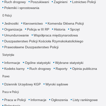
Ruch drogowy
Poszukiwani
Zaginieni
Lotnictwo Policji
Polemiki i sprostowania
O Policji
Jednostki
Kierownictwo
Komenda Główna Policji
Organizacja
Policja w III RP
Historia
Sprzęt
Umundurowanie
Współpraca międzynarodowa
Duszpasterstwo Policji Kościoła Rzymskokatolickiego
Prawosławne Duszpasterstwo Policji
Statystyka
Informacje
Ogólne statystyki
Wybrane statystyki
Kodeks karny
Ruch drogowy
Raporty
Opinia publiczna
Prawo
Dziennik Urzędowy KGP
Wyroki sądowe
Praca w Policji
Praca w Policji
Informacje
Ogłoszenia
Listy rankingowe
Rekrutacja