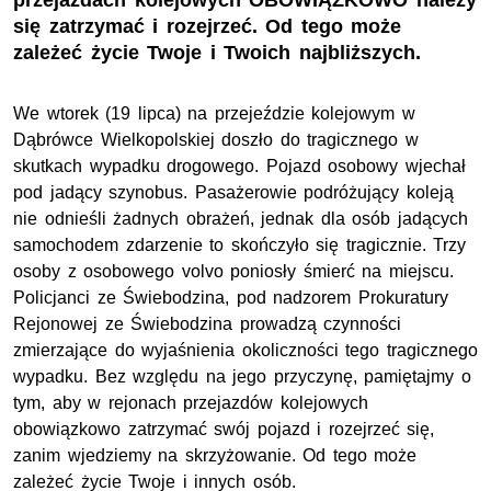
przejazdach kolejowych OBOWIĄZKOWO należy
się zatrzymać i rozejrzeć. Od tego może
zależeć życie Twoje i Twoich najbliższych.
We wtorek (19 lipca) na przejeździe kolejowym w
Dąbrówce Wielkopolskiej doszło do tragicznego w
skutkach wypadku drogowego. Pojazd osobowy wjechał
pod jadący szynobus. Pasażerowie podróżujący koleją
nie odnieśli żadnych obrażeń, jednak dla osób jadących
samochodem zdarzenie to skończyło się tragicznie. Trzy
osoby z osobowego volvo poniosły śmierć na miejscu.
Policjanci ze Świebodzina, pod nadzorem Prokuratury
Rejonowej ze Świebodzina prowadzą czynności
zmierzające do wyjaśnienia okoliczności tego tragicznego
wypadku. Bez względu na jego przyczynę, pamiętajmy o
tym, aby w rejonach przejazdów kolejowych
obowiązkowo zatrzymać swój pojazd i rozejrzeć się,
zanim wjedziemy na skrzyżowanie. Od tego może
zależeć życie Twoje i innych osób.