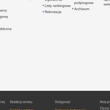
podprogowe
wet
Listy rankingowe
Archiwum
arny
Rekrutacja
ogowy
ubliczna
znej
Redakcja serwisu
Dostępność
Nota p
Chcesz 