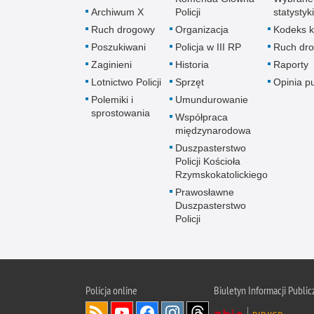
Archiwum X
Policji
statystyki
Ruch drogowy
Organizacja
Kodeks k
Poszukiwani
Policja w III RP
Ruch dr
Zaginieni
Historia
Raporty
Lotnictwo Policji
Sprzęt
Opinia p
Polemiki i
Umundurowanie
sprostowania
Współpraca
międzynarodowa
Duszpasterstwo
Policji Kościoła
Rzymskokatolickiego
Prawosławne
Duszpasterstwo
Policji
Policja
online
Biuletyn Informacji Public