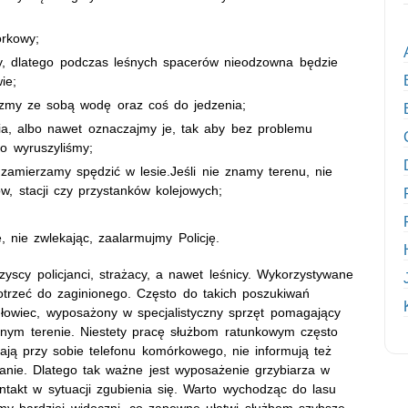
rkowy;
, dlatego podczas leśnych spacerów nieodzowna będzie
ie;
rzmy ze sobą wodę oraz coś do jedzenia;
ia, albo nawet oznaczajmy je, tak aby bez problemu
o wyruszyliśmy;
 zamierzamy spędzić w lesie.Jeśli nie znamy terenu, nie
w, stacji czy przystanków kolejowych;
ie, nie zwlekając, zaalarmujmy Policję.
scy policjanci, strażacy, a nawet leśnicy. Wykorzystywane
dotrzeć do zaginionego. Często do takich poszukiwań
igłowiec, wyposażony w specjalistyczny sprzęt pomagający
pnym terenie. Niestety pracę służbom ratunkowym często
mają przy sobie telefonu komórkowego, nie informują też
ranie. Dlatego tak ważne jest wyposażenie grzybiarza w
ntakt w sytuacji zgubienia się. Warto wychodząc do lasu
emy bardziej widoczni, co zapewne ułatwi służbom szybsze