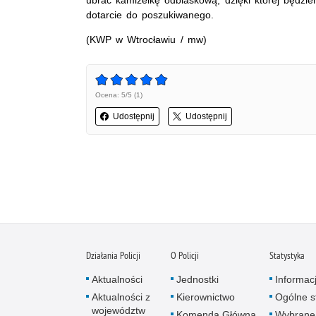
dotarcie do poszukiwanego.
(KWP w Wtrocławiu / mw)
Ocena: 5/5 (1)
Udostępnij
Udostępnij
Działania Policji
O Policji
Statystyka
Aktualności
Jednostki
Informac
Aktualności z
Kierownictwo
Ogólne st
województw
Komenda Główna
Wybrane