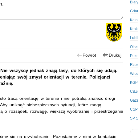
Biał
m.
Gda
Kato
Kra
Lubl
Olsz
Powrót
Drukuj
Poz
Rze
Nie wszyscy jednak znają lasy, do których się udają.
Wro
niając swój zmysł orientacji w terenie. Policjanci
KGP
aźnię.
CBZ
to tracą orientację w terenie i nie potrafią znaleźć drogi
Gaze
by uniknąć niebezpiecznych sytuacji, które mogą
CSP
lują o rozsądek, rozwagę, większą wyobraźnię i przestrzeganie
SP S
iśmy się na grzybobranie. Pozostańmy z nimi w kontakcie