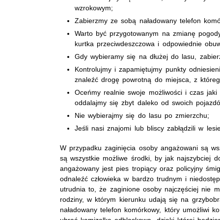
wzrokowym;
Zabierzmy ze sobą naładowany telefon komó
Warto być przygotowanym na zmianę pogody
kurtka przeciwdeszczowa i odpowiednie obuw
Gdy wybieramy się na dłużej do lasu, zabie
Kontrolujmy i zapamiętujmy punkty odniesien
znaleźć drogę powrotną do miejsca, z któreg
Oceńmy realnie swoje możliwości i czas jaki
oddalajmy się zbyt daleko od swoich pojazdó
Nie wybierajmy się do lasu po zmierzchu;
Jeśli nasi znajomi lub bliscy zabłądzili w les
W przypadku zaginięcia osoby angażowani są wszy
są wszystkie możliwe środki, by jak najszybciej 
angażowany jest pies tropiący oraz policyjny śm
odnaleźć człowieka w bardzo trudnym i niedostę
utrudnia to, że zaginione osoby najczęściej nie 
rodziny, w którym kierunku udają się na grzybob
naładowany telefon komórkowy, który umożliwi ko
ubrać kamizelkę odblaskową, dzięki której będzi