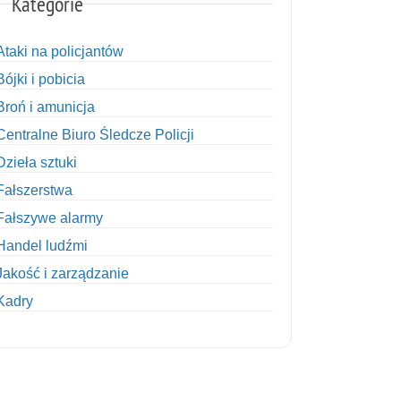
Kategorie
Ataki na policjantów
Bójki i pobicia
Broń i amunicja
Centralne Biuro Śledcze Policji
Dzieła sztuki
Fałszerstwa
Fałszywe alarmy
Handel ludźmi
Jakość i zarządzanie
Kadry
Kobiety w Policji
Korupcja
Kradzież