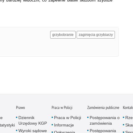
grzybobranie
zaginięcia grzybiarzy
Prawo
Praca w Policji
Zamówienia publiczne
Kontak
je
Dziennik
Praca w Policji
Postępowania o
Rze
Urzędowy KGP
zamówienia
atystyki
Informacje
Skar
Wyroki sądowe
Postępowania
Ogłoszenia
Spr