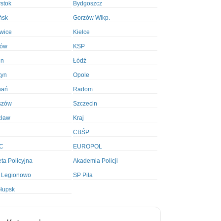
ystok
Bydgoszcz
ńsk
Gorzów Wlkp.
wice
Kielce
ków
KSP
in
Łódź
tyn
Opole
nań
Radom
szów
Szczecin
cław
Kraj
CBŚP
C
EUROPOL
ta Policyjna
Akademia Policji
 Legionowo
SP Piła
łupsk