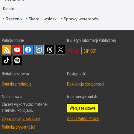
Kontakt
Rzecznik
Skargi i wnioski
Sprawy weteranów
Policja
online
Biuletyn Informacji Publicznej
BIP KGP
Redakcja serwisu
Dostępność
Kontakt z redakcją
Deklaracja dostępności
Nota prawna
Inne wersje portalu
Chcesz wykorzystać materiał
Wersja tekstowa
z serwisu Policja.pl.
About Polish Police
Zapoznaj się z zasadami
Polityka prywatności