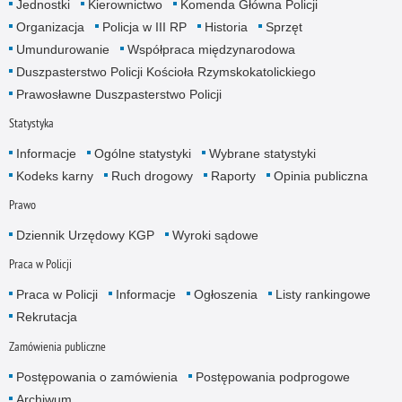
Jednostki
Kierownictwo
Komenda Główna Policji
Organizacja
Policja w III RP
Historia
Sprzęt
Umundurowanie
Współpraca międzynarodowa
Duszpasterstwo Policji Kościoła Rzymskokatolickiego
Prawosławne Duszpasterstwo Policji
Statystyka
Informacje
Ogólne statystyki
Wybrane statystyki
Kodeks karny
Ruch drogowy
Raporty
Opinia publiczna
Prawo
Dziennik Urzędowy KGP
Wyroki sądowe
Praca w Policji
Praca w Policji
Informacje
Ogłoszenia
Listy rankingowe
Rekrutacja
Zamówienia publiczne
Postępowania o zamówienia
Postępowania podprogowe
Archiwum