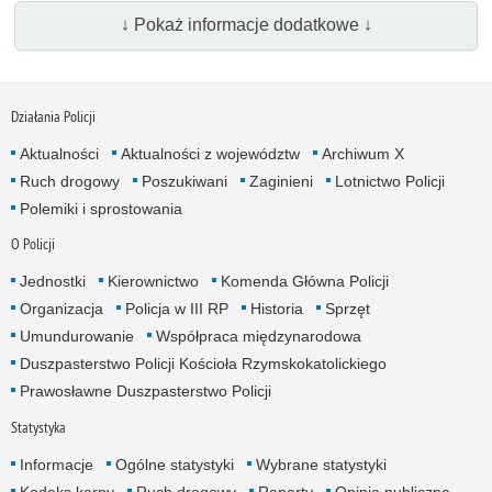
↓ Pokaż informacje dodatkowe ↓
Działania Policji
Aktualności
Aktualności z województw
Archiwum X
Ruch drogowy
Poszukiwani
Zaginieni
Lotnictwo Policji
Polemiki i sprostowania
O Policji
Jednostki
Kierownictwo
Komenda Główna Policji
Organizacja
Policja w III RP
Historia
Sprzęt
Umundurowanie
Współpraca międzynarodowa
Duszpasterstwo Policji Kościoła Rzymskokatolickiego
Prawosławne Duszpasterstwo Policji
Statystyka
Informacje
Ogólne statystyki
Wybrane statystyki
Kodeks karny
Ruch drogowy
Raporty
Opinia publiczna