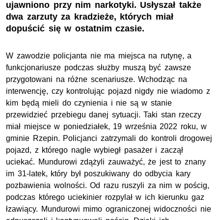
ujawniono przy nim narkotyki. Usłyszał także
dwa zarzuty za kradzieże, których miał
dopuścić się w ostatnim czasie.
W zawodzie policjanta nie ma miejsca na rutynę, a
funkcjonariusze podczas służby muszą być zawsze
przygotowani na różne scenariusze. Wchodząc na
interwencję, czy kontrolując pojazd nigdy nie wiadomo z
kim będą mieli do czynienia i nie są w stanie
przewidzieć przebiegu danej sytuacji. Taki stan rzeczy
miał miejsce w poniedziałek, 19 września 2022 roku, w
gminie Rzepin. Policjanci zatrzymali do kontroli drogowej
pojazd, z którego nagle wybiegł pasażer i zaczął
uciekać. Mundurowi zdążyli zauważyć, że jest to znany
im 31-latek, który był poszukiwany do odbycia kary
pozbawienia wolności. Od razu ruszyli za nim w pościg,
podczas którego uciekinier rozpylał w ich kierunku gaz
łzawiący. Mundurowi mimo ograniczonej widoczności nie