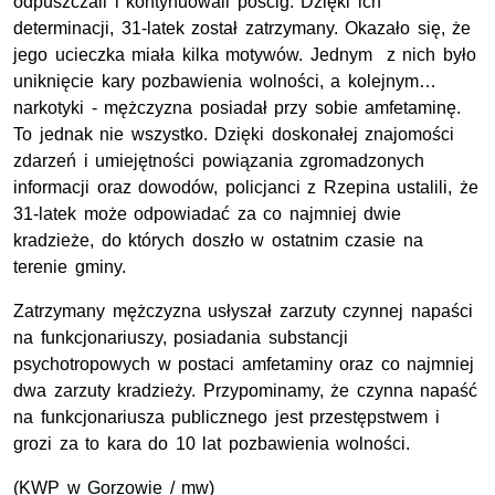
odpuszczali i kontynuowali pościg. Dzięki ich
determinacji, 31-latek został zatrzymany. Okazało się, że
jego ucieczka miała kilka motywów. Jednym z nich było
uniknięcie kary pozbawienia wolności, a kolejnym…
narkotyki - mężczyzna posiadał przy sobie amfetaminę.
To jednak nie wszystko. Dzięki doskonałej znajomości
zdarzeń i umiejętności powiązania zgromadzonych
informacji oraz dowodów, policjanci z Rzepina ustalili, że
31-latek może odpowiadać za co najmniej dwie
kradzieże, do których doszło w ostatnim czasie na
terenie gminy.
Zatrzymany mężczyzna usłyszał zarzuty czynnej napaści
na funkcjonariuszy, posiadania substancji
psychotropowych w postaci amfetaminy oraz co najmniej
dwa zarzuty kradzieży. Przypominamy, że czynna napaść
na funkcjonariusza publicznego jest przestępstwem i
grozi za to kara do 10 lat pozbawienia wolności.
(KWP w Gorzowie / mw)