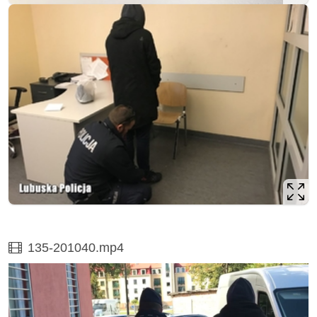
Film
135-201040.mp4