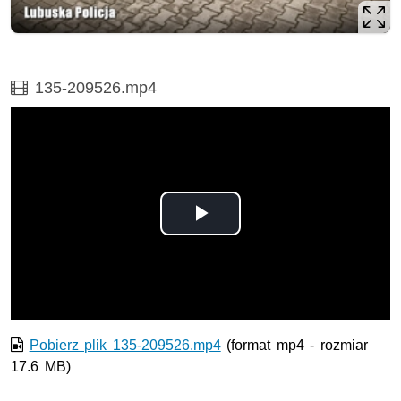
Film
135-209526.mp4
Odtwórz
wideo
Pobierz plik 135-209526.mp4
(format mp4 - rozmiar
17.6 MB)