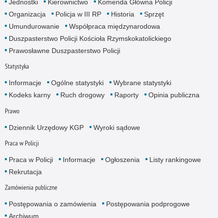
Jednostki
Kierownictwo
Komenda Główna Policji
Organizacja
Policja w III RP
Historia
Sprzęt
Umundurowanie
Współpraca międzynarodowa
Duszpasterstwo Policji Kościoła Rzymskokatolickiego
Prawosławne Duszpasterstwo Policji
Statystyka
Informacje
Ogólne statystyki
Wybrane statystyki
Kodeks karny
Ruch drogowy
Raporty
Opinia publiczna
Prawo
Dziennik Urzędowy KGP
Wyroki sądowe
Praca w Policji
Praca w Policji
Informacje
Ogłoszenia
Listy rankingowe
Rekrutacja
Zamówienia publiczne
Postępowania o zamówienia
Postępowania podprogowe
Archiwum