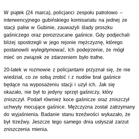
W piątek (24 marca), policjanci zespołu patrolowo –
interwencyjnego gubińskiego komisariatu na jednej ze
stacji paliw w Gubinie, zauważyli ślady proszku
gaśniczego oraz porozrzucane gaśnice. Gdy podjechali
bliżej spostrzegli w jego rejonie mężczyznę, którego
postanowili wylegitymować. Ich podejrzenie, że mógł
mieć on związek ze zdarzeniem było trafne.
20-latek w rozmowie z policjantami przyznał się, że nie
wiedział, co ze sobą zrobić i z nudów brał gaśnice
będące na wyposażeniu stacji i użył ich. Jak się
okazało, nie był to jedyny sprzęt gaśniczy, który
zniszczył. Podarł również koce gaśnicze oraz zniszczył
uchwyty mocujące gaśnice. Mężczyzna został zatrzymany
do wyjaśnienia. Badanie stanu trzeźwości wykazało, że
był trzeźwy. Jeszcze tego samego dnia usłyszał zarzut
zniszczenia mienia.