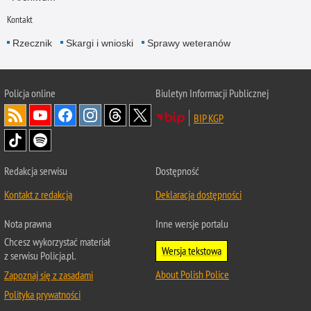
Kontakt
Rzecznik
Skargi i wnioski
Sprawy weteranów
Policja
online
Biuletyn Informacji Publicznej
BIP KGP
Redakcja serwisu
Dostępność
Kontakt z redakcją
Deklaracja dostępności
Nota prawna
Inne wersje portalu
Chcesz wykorzystać materiał
Wersja tekstowa
z serwisu Policja.pl.
About Polish Police
Zapoznaj się z zasadami
Polityka prywatności