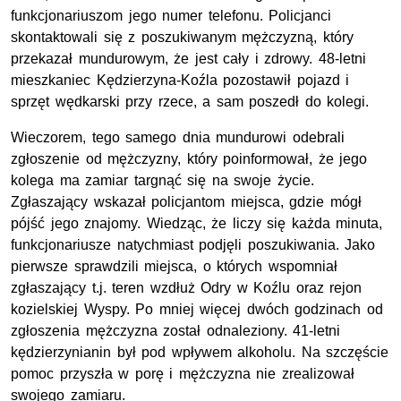
funkcjonariuszom jego numer telefonu. Policjanci
skontaktowali się z poszukiwanym mężczyzną, który
przekazał mundurowym, że jest cały i zdrowy. 48-letni
mieszkaniec Kędzierzyna-Koźla pozostawił pojazd i
sprzęt wędkarski przy rzece, a sam poszedł do kolegi.
Wieczorem, tego samego dnia mundurowi odebrali
zgłoszenie od mężczyzny, który poinformował, że jego
kolega ma zamiar targnąć się na swoje życie.
Zgłaszający wskazał policjantom miejsca, gdzie mógł
pójść jego znajomy. Wiedząc, że liczy się każda minuta,
funkcjonariusze natychmiast podjęli poszukiwania. Jako
pierwsze sprawdzili miejsca, o których wspomniał
zgłaszający t.j. teren wzdłuż Odry w Koźlu oraz rejon
kozielskiej Wyspy. Po mniej więcej dwóch godzinach od
zgłoszenia mężczyzna został odnaleziony. 41-letni
kędzierzynianin był pod wpływem alkoholu. Na szczęście
pomoc przyszła w porę i mężczyzna nie zrealizował
swojego zamiaru.