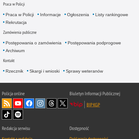
Praca w Policji
Praca w Policji
Informacje
Ogłoszenia
Listy rankingowe
Rekrutacja
Zamówienia publiczne
Postępowania o zamówienia
Postępowania podprogowe
Archiwum
Kontakt
Rzecznik
Skargi i wnioski
Sprawy weteranów
Policja
online
Biuletyn Informacji Publicznej
BIP KGP
Redakcja serwisu
Dostępność
Kontakt z redakcją
Deklaracja dostępności