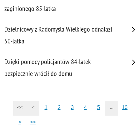
zaginionego 85-latka
Dzielnicowy z Radomyśla Wielkiego odnalazł
50-latka
Dzięki pomocy policjantów 84-latek
bezpiecznie wrócił do domu
<<
<
1
2
3
4
5
...
10
>
>>