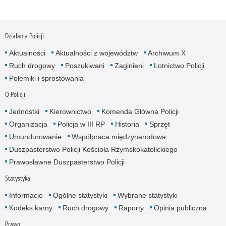
Działania Policji
Aktualności
Aktualności z województw
Archiwum X
Ruch drogowy
Poszukiwani
Zaginieni
Lotnictwo Policji
Polemiki i sprostowania
O Policji
Jednostki
Kierownictwo
Komenda Główna Policji
Organizacja
Policja w III RP
Historia
Sprzęt
Umundurowanie
Współpraca międzynarodowa
Duszpasterstwo Policji Kościoła Rzymskokatolickiego
Prawosławne Duszpasterstwo Policji
Statystyka
Informacje
Ogólne statystyki
Wybrane statystyki
Kodeks karny
Ruch drogowy
Raporty
Opinia publiczna
Prawo