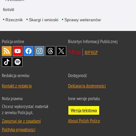
Kontakt
Rzecznik
Skargi i wnioski
Sprawy weteranów
Policja
online
Biuletyn Informacji Publicznej
BIP KGP
Redakcja serwisu
Dostępność
Kontakt z redakcją
Deklaracja dostępności
Nota prawna
Inne wersje portalu
Chcesz wykorzystać materiał
Wersja tekstowa
z serwisu Policja.pl.
About Polish Police
Zapoznaj się z zasadami
Polityka prywatności