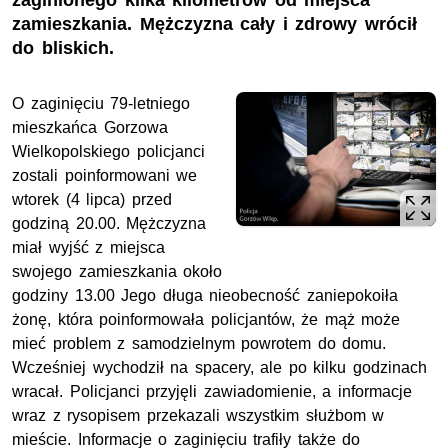
zaginionego kilka kilometrów od miejsca
zamieszkania. Mężczyzna cały i zdrowy wrócił
do bliskich.
O zaginięciu 79-letniego
mieszkańca Gorzowa
Wielkopolskiego policjanci
zostali poinformowani we
wtorek (4 lipca) przed
godziną 20.00. Mężczyzna
miał wyjść z miejsca
swojego zamieszkania około
godziny 13.00 Jego długa nieobecność zaniepokoiła
żonę, która poinformowała policjantów, że mąż może
mieć problem z samodzielnym powrotem do domu.
Wcześniej wychodził na spacery, ale po kilku godzinach
wracał. Policjanci przyjęli zawiadomienie, a informacje
wraz z rysopisem przekazali wszystkim służbom w
mieście. Informacje o zaginięciu trafiły także do