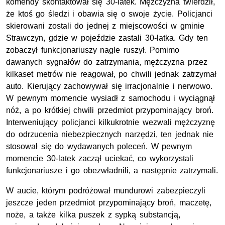
komendy skontaktował się 30-latek. Mężczyzna twierdził,
że ktoś go śledzi i obawia się o swoje życie. Policjanci
skierowani zostali do jednej z miejscowości w gminie
Strawczyn, gdzie w pojeździe zastali 30-latka. Gdy ten
zobaczył funkcjonariuszy nagle ruszył. Pomimo
dawanych sygnałów do zatrzymania, mężczyzna przez
kilkaset metrów nie reagował, po chwili jednak zatrzymał
auto. Kierujący zachowywał się irracjonalnie i nerwowo.
W pewnym momencie wysiadł z samochodu i wyciągnął
nóż, a po krótkiej chwili przedmiot przypominający broń.
Interweniujący policjanci kilkukrotnie wezwali mężczyznę
do odrzucenia niebezpiecznych narzędzi, ten jednak nie
stosował się do wydawanych poleceń. W pewnym
momencie 30-latek zaczął uciekać, co wykorzystali
funkcjonariusze i go obezwładnili, a następnie zatrzymali.
W aucie, którym podróżował mundurowi zabezpieczyli
jeszcze jeden przedmiot przypominający broń, maczetę,
noże, a także kilka puszek z sypką substancją,