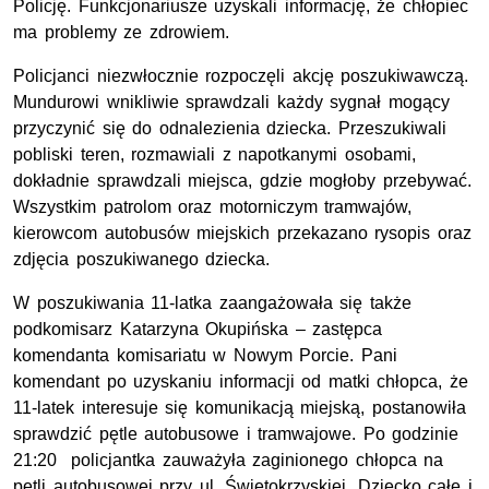
Policję. Funkcjonariusze uzyskali informację, że chłopiec
ma problemy ze zdrowiem.
Policjanci niezwłocznie rozpoczęli akcję poszukiwawczą.
Mundurowi wnikliwie sprawdzali każdy sygnał mogący
przyczynić się do odnalezienia dziecka. Przeszukiwali
pobliski teren, rozmawiali z napotkanymi osobami,
dokładnie sprawdzali miejsca, gdzie mogłoby przebywać.
Wszystkim patrolom oraz motorniczym tramwajów,
kierowcom autobusów miejskich przekazano rysopis oraz
zdjęcia poszukiwanego dziecka.
W poszukiwania 11-latka zaangażowała się także
podkomisarz Katarzyna Okupińska – zastępca
komendanta komisariatu w Nowym Porcie. Pani
komendant po uzyskaniu informacji od matki chłopca, że
11-latek interesuje się komunikacją miejską, postanowiła
sprawdzić pętle autobusowe i tramwajowe. Po godzinie
21:20 policjantka zauważyła zaginionego chłopca na
pętli autobusowej przy ul. Świętokrzyskiej. Dziecko całe i