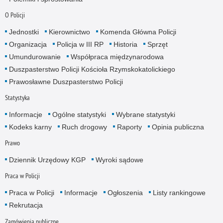
O Policji
Jednostki
Kierownictwo
Komenda Główna Policji
Organizacja
Policja w III RP
Historia
Sprzęt
Umundurowanie
Współpraca międzynarodowa
Duszpasterstwo Policji Kościoła Rzymskokatolickiego
Prawosławne Duszpasterstwo Policji
Statystyka
Informacje
Ogólne statystyki
Wybrane statystyki
Kodeks karny
Ruch drogowy
Raporty
Opinia publiczna
Prawo
Dziennik Urzędowy KGP
Wyroki sądowe
Praca w Policji
Praca w Policji
Informacje
Ogłoszenia
Listy rankingowe
Rekrutacja
Zamówienia publiczne