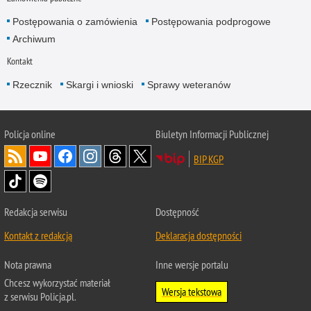
Postępowania o zamówienia
Postępowania podprogowe
Archiwum
Kontakt
Rzecznik
Skargi i wnioski
Sprawy weteranów
Policja
online
Biuletyn Informacji Publicznej
BIP KGP
Redakcja serwisu
Dostępność
Kontakt z redakcją
Deklaracja dostępności
Nota prawna
Inne wersje portalu
Chcesz wykorzystać materiał
Wersja tekstowa
z serwisu Policja.pl.