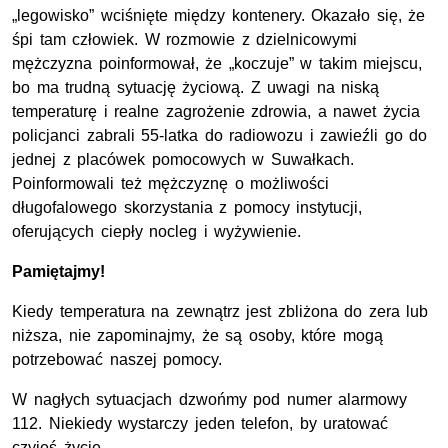
„legowisko” wciśnięte między kontenery. Okazało się, że
śpi tam człowiek. W rozmowie z dzielnicowymi
mężczyzna poinformował, że „koczuje” w takim miejscu,
bo ma trudną sytuację życiową. Z uwagi na niską
temperaturę i realne zagrożenie zdrowia, a nawet życia
policjanci zabrali 55-latka do radiowozu i zawieźli go do
jednej z placówek pomocowych w Suwałkach.
Poinformowali też mężczyznę o możliwości
długofalowego skorzystania z pomocy instytucji,
oferujących ciepły nocleg i wyżywienie.
Pamiętajmy!
Kiedy temperatura na zewnątrz jest zbliżona do zera lub
niższa, nie zapominajmy, że są osoby, które mogą
potrzebować naszej pomocy.
W nagłych sytuacjach dzwońmy pod numer alarmowy
112. Niekiedy wystarczy jeden telefon, by uratować
czyjeś życie.