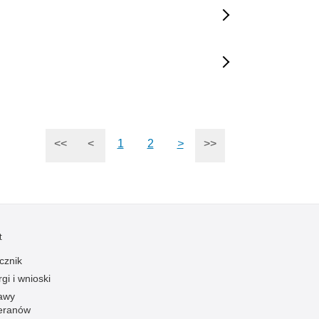
<<
<
1
2
>
>>
t
cznik
gi i wnioski
awy
eranów