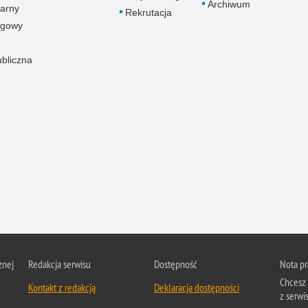
Archiwum
arny
Rekrutacja
ogowy
ubliczna
znej
Redakcja serwisu
Dostępność
Nota p
Chcesz 
Kontakt z redakcją
Deklaracja dostępności
z serwis