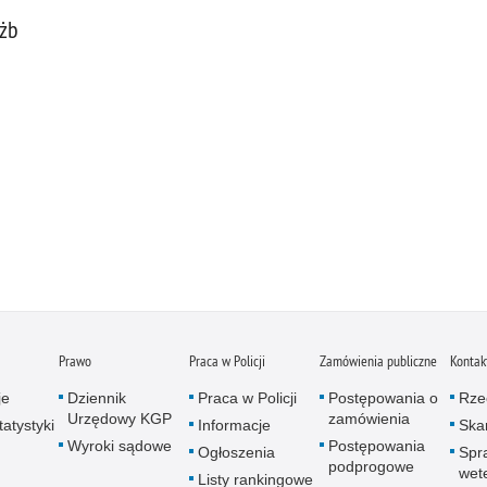
użb
Prawo
Praca w Policji
Zamówienia publiczne
Kontak
je
Dziennik
Praca w Policji
Postępowania o
Rze
Urzędowy KGP
zamówienia
atystyki
Informacje
Skar
Wyroki sądowe
Postępowania
Ogłoszenia
Spr
podprogowe
wet
Listy rankingowe