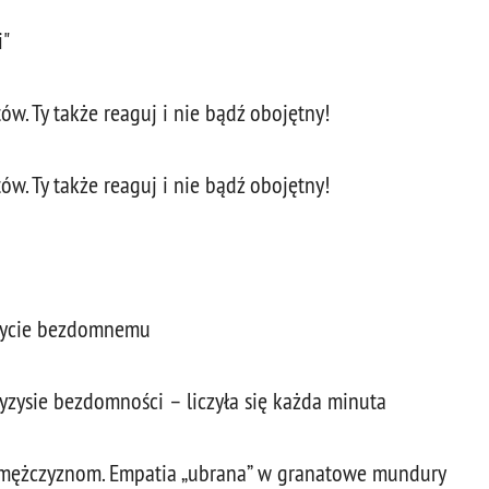
i"
w. Ty także reaguj i nie bądź obojętny!
w. Ty także reaguj i nie bądź obojętny!
 życie bezdomnemu
zysie bezdomności – liczyła się każda minuta
ężczyznom. Empatia „ubrana” w granatowe mundury