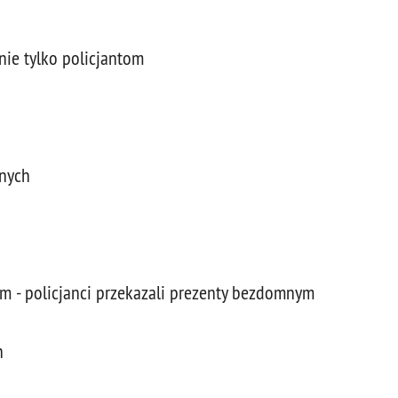
ie tylko policjantom
nych
m - policjanci przekazali prezenty bezdomnym
h