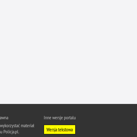
rawna
Inne wersje portalu
wykorzystać materiał
Wersja tekstowa
u Policja.pl.