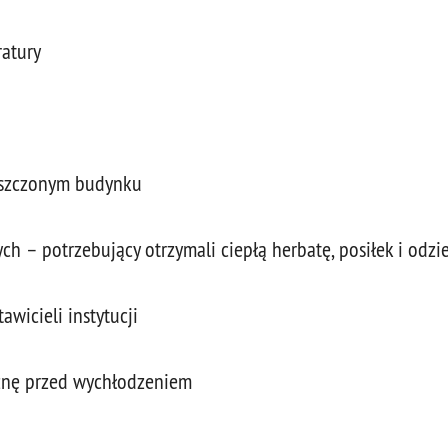
ratury
uszczonym budynku
 – potrzebujący otrzymali ciepłą herbatę, posiłek i odzi
wicieli instytucji
yznę przed wychłodzeniem