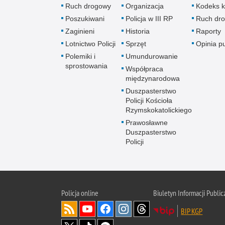
Ruch drogowy
Organizacja
Kodeks k
Poszukiwani
Policja w III RP
Ruch dr
Zaginieni
Historia
Raporty
Lotnictwo Policji
Sprzęt
Opinia p
Polemiki i
Umundurowanie
sprostowania
Współpraca
międzynarodowa
Duszpasterstwo
Policji Kościoła
Rzymskokatolickiego
Prawosławne
Duszpasterstwo
Policji
Policja
online
Biuletyn Informacji Public
BIP KGP