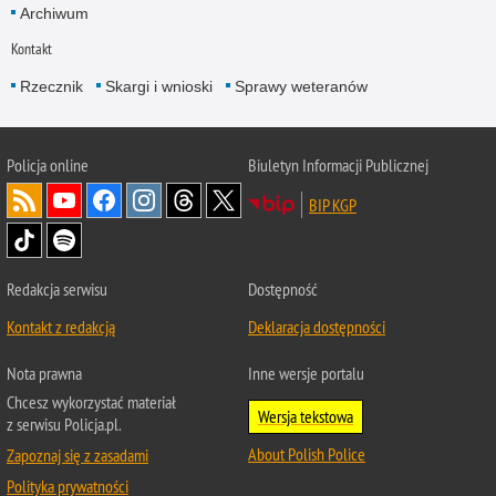
Archiwum
Kontakt
Rzecznik
Skargi i wnioski
Sprawy weteranów
Policja
online
Biuletyn Informacji Publicznej
BIP KGP
Redakcja serwisu
Dostępność
Kontakt z redakcją
Deklaracja dostępności
Nota prawna
Inne wersje portalu
Chcesz wykorzystać materiał
Wersja tekstowa
z serwisu Policja.pl.
About Polish Police
Zapoznaj się z zasadami
Polityka prywatności