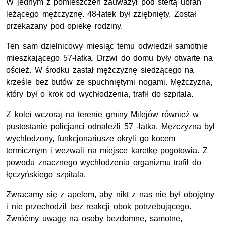
W jednym z pomieszczeń zauważył pod stertą ubrań
leżącego mężczyznę. 48-latek był zziębnięty. Został
przekazany pod opiekę rodziny.
Ten sam dzielnicowy miesiąc temu odwiedził samotnie
mieszkającego 57-latka. Drzwi do domu były otwarte na
oścież. W środku zastał mężczyznę siedzącego na
krześle bez butów ze spuchniętymi nogami. Mężczyzna,
który był o krok od wychłodzenia, trafił do szpitala.
Z kolei wczoraj na terenie gminy Milejów również w
pustostanie policjanci odnaleźli 57 -latka. Mężczyzna był
wychłodzony, funkcjonariusze okryli go kocem
termicznym i wezwali na miejsce karetkę pogotowia. Z
powodu znacznego wychłodzenia organizmu trafił do
łęczyńskiego szpitala.
Zwracamy się z apelem, aby nikt z nas nie był obojętny
i nie przechodził bez reakcji obok potrzebującego.
Zwróćmy uwagę na osoby bezdomne, samotne,