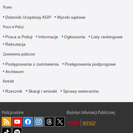
Prawo
Dziennik Urzędowy KGP
Wyroki sądowe
Praca w Policji
Praca w Policji
Informacje
Ogłoszenia
Listy rankingowe
Rekrutacja
Zamówienia publiczne
Postępowania o zamówienia
Postępowania podprogowe
Archiwum
Kontakt
Rzecznik
Skargi i wnioski
Sprawy weteranów
Policja
online
Biuletyn Informacji Publicznej
BIP KGP