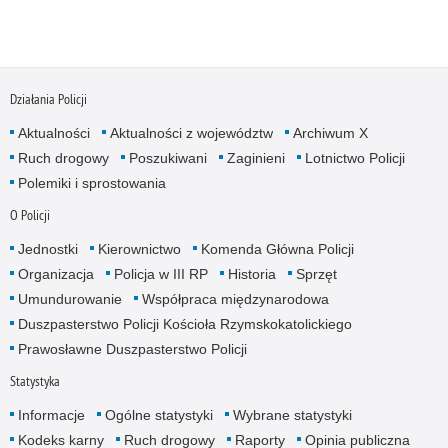
Działania Policji
Aktualności
Aktualności z województw
Archiwum X
Ruch drogowy
Poszukiwani
Zaginieni
Lotnictwo Policji
Polemiki i sprostowania
O Policji
Jednostki
Kierownictwo
Komenda Główna Policji
Organizacja
Policja w III RP
Historia
Sprzęt
Umundurowanie
Współpraca międzynarodowa
Duszpasterstwo Policji Kościoła Rzymskokatolickiego
Prawosławne Duszpasterstwo Policji
Statystyka
Informacje
Ogólne statystyki
Wybrane statystyki
Kodeks karny
Ruch drogowy
Raporty
Opinia publiczna