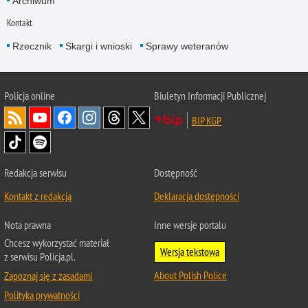
Archiwum
Kontakt
Rzecznik
Skargi i wnioski
Sprawy weteranów
Policja
online
Biuletyn Informacji Publicznej
BIP KGP
Redakcja serwisu
Dostępność
Kontakt z redakcją
Deklaracja dostępności
Nota prawna
Inne wersje portalu
Chcesz wykorzystać materiał
Wersja tekstowa
z serwisu Policja.pl.
About Polish Police
Zapoznaj się z zasadami
Polityka prywatności