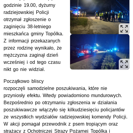
godzinie 19.00, dyżurny
radziejowskiej Policji
otrzymał zgłoszenie o
zaginięciu 38-letniego
mieszkańca gminy Topólka.
Z informacji przekazanych
przez rodzinę wynikało, że
mężczyzna zaginął dzień
wcześniej i od tego czasu
nikt go nie widział.
Początkowo bliscy
rozpoczęli samodzielne poszukiwania, które nie
przyniosły efektu. Wtedy powiadomiono mundurowych.
Bezpośrednio po otrzymaniu zgłoszenia w działania
poszukiwawcze włączyło się kilkudziesięciu policjantów
ze wszystkich wydziałów radziejowskiej komendy Policji.
W akcji pomagał przewodnik z psem tropiącym oraz
strażacy z Ochotniczej Strazy Pożarnej Topólka i