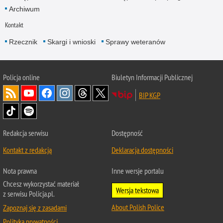
Archiwum
Kontakt
Rzecznik
Skargi i wnioski
Sprawy weteranów
Policja
online
Biuletyn Informacji Publicznej
BIP KGP
Redakcja serwisu
Dostępność
Kontakt z redakcją
Deklaracja dostępności
Nota prawna
Inne wersje portalu
Chcesz wykorzystać materiał
Wersja tekstowa
z serwisu Policja.pl.
About Polish Police
Zapoznaj się z zasadami
Polityka prywatności