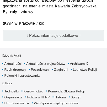
mężczyzna został odnaleziony po niespełna dwóch
godzinach, na terenie miasta Kalwaria Zebrzydowska.
Był cały i zdrowy.
(
KWP
w Krakowie / kp)
↓ Pokaż informacje dodatkowe ↓
Działania Policji
Aktualności
Aktualności z województw
Archiwum X
Ruch drogowy
Poszukiwani
Zaginieni
Lotnictwo Policji
Polemiki i sprostowania
O Policji
Jednostki
Kierownictwo
Komenda Główna Policji
Organizacja
Policja w III RP
Historia
Sprzęt
Umundurowanie
Współpraca międzynarodowa