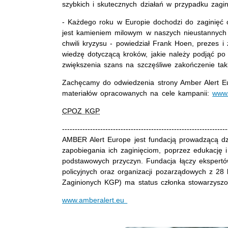
szybkich i skutecznych działań w przypadku zagin
- Każdego roku w Europie dochodzi do zaginięć 
jest kamieniem milowym w naszych nieustannych w
chwili kryzysu - powiedział Frank Hoen, prezes 
wiedzę dotyczącą kroków, jakie należy podjąć po 
zwiększenia szans na szczęśliwe zakończenie taki
Zachęcamy do odwiedzenia strony Amber Alert Eur
materiałów opracowanych na cele kampanii:
www.
CPOZ KGP
-----------------------------------------------------------------
AMBER Alert Europe jest fundacją prowadzącą dzi
zapobiegania ich zaginięciom, poprzez edukację i
podstawowych przyczyn. Fundacja łączy ekspertów
policyjnych oraz organizacji pozarządowych z 28
Zaginionych KGP) ma status członka stowarzyszo
www.amberalert.eu