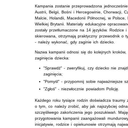
Kampania zostanie przeprowadzona jednocześnie 
Austrii, Belgii, Bośni i Hercegowinie, Chorwacji,
Malcie, Holandii, Macedonii Północnej, w Polsce, Po
Wielkiej Brytanii. Materiały edukacyjne opracowane
zostały przetłumaczone na 14 języków. Rodzice i 
skierowana, otrzymają praktyczny przewodnik o ty
- należy wykonać, gdy zaginie ich dziecko.
Nazwa kampanii odnosi się do kolejnych kroków, j
zaginięcia dziecka:
"Sprawdź" - zweryfikuj, czy dziecko nie znajd
zaginięcia;
"Pomyśl" - przypomnij sobie najważniejsze s
"Zgłoś" - niezwłocznie powiadom Policję.
Każdego roku tysiące rodzin doświadcza traumy z
o tym, co należy zrobić, aby jak najszybciej od
szczęśliwego zakończenia jego poszukiwań. Mają
przygotowania kampanii zaangażowali mundurowyc
inicjatywie, rodzice i opiekunowie otrzymają najw