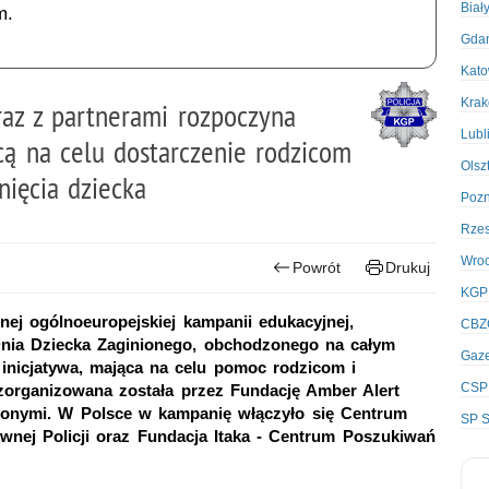
Biał
m.
Gda
Kato
Kra
az z partnerami rozpoczyna
Lubl
ą na celu dostarczenie rodzicom
Olsz
nięcia dziecka
Poz
Rze
Wro
Powrót
Drukuj
KGP
nej ogólnoeuropejskiej kampanii edukacyjnej,
CBZ
nia Dziecka Zaginionego, obchodzonego na całym
Gaze
inicjatywa, mająca na celu pomoc rodzicom i
CSP
zorganizowana została przez Fundację Amber Alert
zonymi. W Polsce w kampanię włączyło się Centrum
SP S
ej Policji oraz Fundacja Itaka - Centrum Poszukiwań