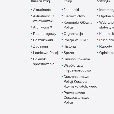
Działania Policji
O Policji
Statystyka
Aktualności
Jednostki
Informac
Aktualności z
Kierownictwo
Ogólne st
województw
Komenda Główna
Wybrane
Archiwum X
Policji
statystyki
Ruch drogowy
Organizacja
Kodeks k
Poszukiwani
Policja w III RP
Ruch dr
Zaginieni
Historia
Raporty
Lotnictwo Policji
Sprzęt
Opinia p
Polemiki i
Umundurowanie
sprostowania
Współpraca
międzynarodowa
Duszpasterstwo
Policji Kościoła
Rzymskokatolickiego
Prawosławne
Duszpasterstwo
Policji