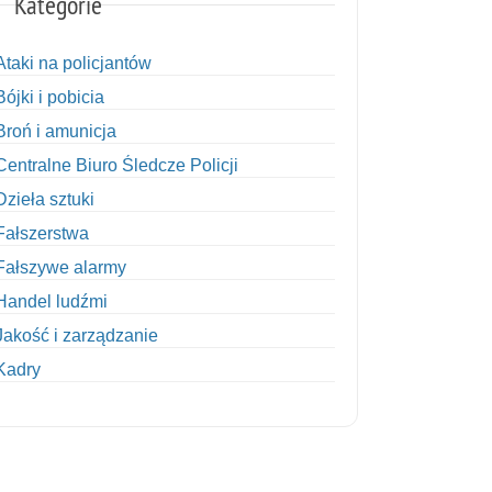
Kategorie
Ataki na policjantów
Bójki i pobicia
Broń i amunicja
Centralne Biuro Śledcze Policji
Dzieła sztuki
Fałszerstwa
Fałszywe alarmy
Handel ludźmi
Jakość i zarządzanie
Kadry
Kobiety w Policji
Korupcja
Kradzież