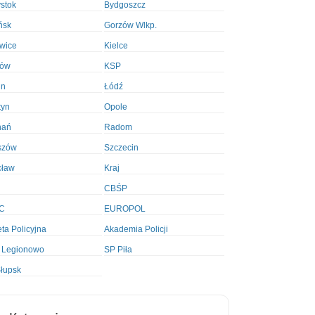
ystok
Bydgoszcz
ńsk
Gorzów Wlkp.
wice
Kielce
ków
KSP
in
Łódź
tyn
Opole
nań
Radom
szów
Szczecin
cław
Kraj
CBŚP
C
EUROPOL
ta Policyjna
Akademia Policji
 Legionowo
SP Piła
łupsk