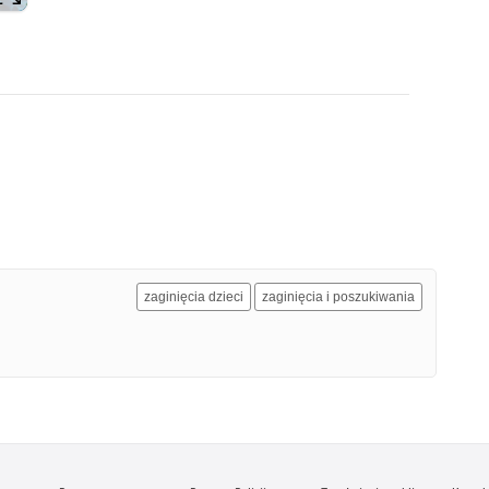
zaginięcia dzieci
zaginięcia i poszukiwania