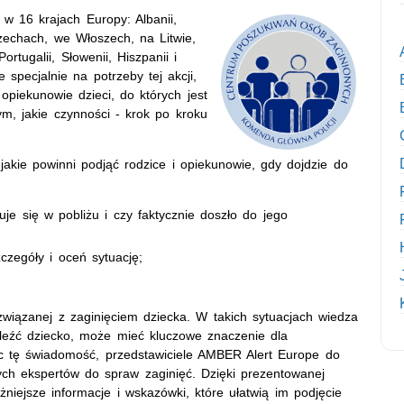
w 16 krajach Europy: Albanii,
 Czechach, we Włoszech, na Litwie,
rtugalii, Słowenii, Hiszpanii i
 specjalnie na potrzeby tej akcji,
opiekunowie dzieci, do których jest
m, jakie czynności - krok po kroku
akie powinni podjąć rodzice i opiekunowie, gdy dojdzie do
uje się w pobliżu i czy faktycznie doszło do jego
zczegóły i oceń sytuację;
wiązanej z zaginięciem dziecka. W takich sytuacjach wiedza
naleźć dziecko, może mieć kluczowe znaczenie dla
c tę świadomość, przedstawiciele AMBER Alert Europe do
h ekspertów do spraw zaginięć. Dzięki prezentowanej
ażniejsze informacje i wskazówki, które ułatwią im podjęcie