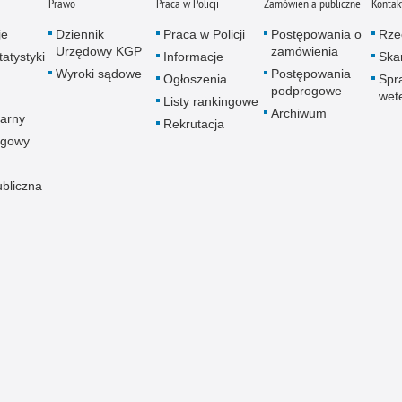
Prawo
Praca w Policji
Zamówienia publiczne
Kontak
je
Dziennik
Praca w Policji
Postępowania o
Rze
Urzędowy KGP
zamówienia
atystyki
Informacje
Skar
Wyroki sądowe
Postępowania
Ogłoszenia
Spr
podprogowe
wet
Listy rankingowe
Archiwum
arny
Rekrutacja
ogowy
ubliczna