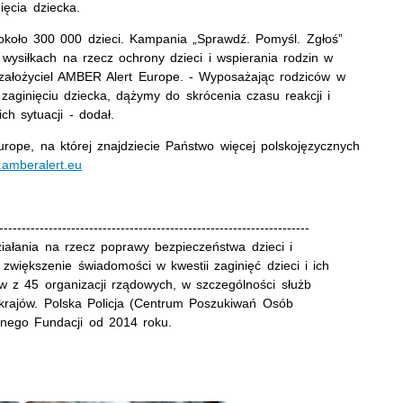
ięcia dziecka.
około 300 000 dzieci. Kampania „Sprawdź. Pomyśl. Zgłoś”
ysiłkach na rzecz ochrony dzieci i wspierania rodzin w
i założyciel AMBER Alert Europe. - Wyposażając rodziców w
zaginięciu dziecka, dążymy do skrócenia czasu reakcji i
ch sytuacji - dodał.
ope, na której znajdziecie Państwo więcej polskojęzycznych
amberalert.eu
---------------------------------------------------------------------
ałania na rzecz poprawy bezpieczeństwa dzieci i
 zwiększenie świadomości w kwestii zaginięć dzieci i ich
 z 45 organizacji rządowych, w szczególności służb
 krajów. Polska Policja (Centrum Poszukiwań Osób
nego Fundacji od 2014 roku.