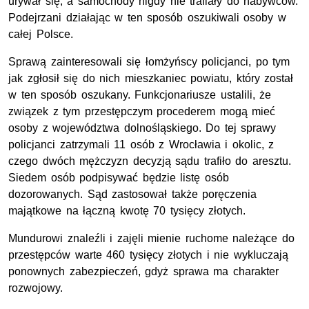
urywał się, a samochody nigdy nie trafiały do nabywców.
Podejrzani działając w ten sposób oszukiwali osoby w
całej Polsce.
Sprawą zainteresowali się łomżyńscy policjanci, po tym
jak zgłosił się do nich mieszkaniec powiatu, który został
w ten sposób oszukany. Funkcjonariusze ustalili, że
związek z tym przestępczym procederem mogą mieć
osoby z województwa dolnośląskiego. Do tej sprawy
policjanci zatrzymali 11 osób z Wrocławia i okolic, z
czego dwóch mężczyzn decyzją sądu trafiło do aresztu.
Siedem osób podpisywać będzie listę osób
dozorowanych. Sąd zastosował także poręczenia
majątkowe na łączną kwotę 70 tysięcy złotych.
Mundurowi znaleźli i zajęli mienie ruchome należące do
przestępców warte 460 tysięcy złotych i nie wykluczają
ponownych zabezpieczeń, gdyż sprawa ma charakter
rozwojowy.