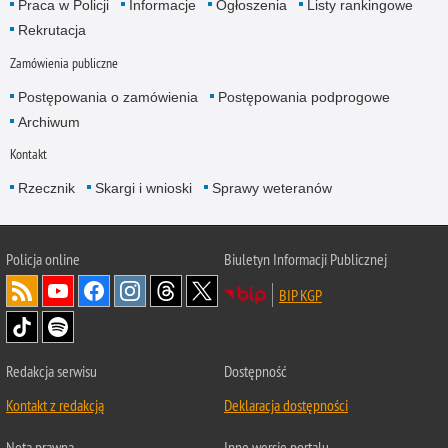
Praca w Policji
Informacje
Ogłoszenia
Listy rankingowe
Rekrutacja
Zamówienia publiczne
Postępowania o zamówienia
Postępowania podprogowe
Archiwum
Kontakt
Rzecznik
Skargi i wnioski
Sprawy weteranów
Policja
online
Biuletyn Informacji Publicznej
BIP KGP
Redakcja serwisu
Dostępność
Kontakt z redakcją
Deklaracja dostępności
Nota prawna
Inne wersje portalu