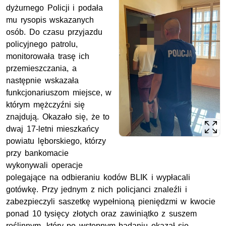
dyżurnego Policji i podała
mu rysopis wskazanych
osób. Do czasu przyjazdu
policyjnego patrolu,
monitorowała trasę ich
przemieszczania, a
następnie wskazała
funkcjonariuszom miejsce, w
którym mężczyźni się
znajdują. Okazało się, że to
dwaj 17-letni mieszkańcy
powiatu lęborskiego, którzy
przy bankomacie
wykonywali operacje
polegające na odbieraniu kodów BLIK i wypłacali
gotówkę. Przy jednym z nich policjanci znaleźli i
zabezpieczyli saszetkę wypełnioną pieniędzmi w kwocie
ponad 10 tysięcy złotych oraz zawiniątko z suszem
roślinnym, który po wstępnym badaniu okazał się