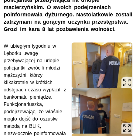
policjantka przebywająca na urlopie
macierzyńskim. O swoich podejrzeniach
poinformowała dyżurnego. Nastolatkowie zostali
zatrzymani na gorącym uczynku przestępstwa.
Grozi im kara 8 lat pozbawienia wolności.
W ubiegłym tygodniu w
Lęborku uwagę
przebywającej na urlopie
policjantki zwrócili młodzi
mężczyźni, którzy
kilkakrotnie w krótkich
odstępach czasu wypłacili z
bankomatu pieniądze.
Funkcjonariuszka,
podejrzewając, że właśnie
mogło dojść do oszustw
metodą na BLIK,
niezwłocznie poinformowała