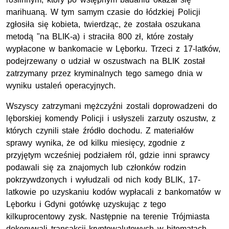
marihuaną. W tym samym czasie do łódzkiej Policji
zgłosiła się kobieta, twierdząc, że została oszukana
metodą "na BLIK-a) i straciła 800 zł, które zostały
wypłacone w bankomacie w Lęborku. Trzeci z 17-latków,
podejrzewany o udział w oszustwach na BLIK został
zatrzymany przez kryminalnych tego samego dnia w
wyniku ustaleń operacyjnych.
Wszyscy zatrzymani mężczyźni zostali doprowadzeni do
lęborskiej komendy Policji i usłyszeli zarzuty oszustw, z
których czynili stałe źródło dochodu. Z materiałów
sprawy wynika, że od kilku miesięcy, zgodnie z
przyjętym wcześniej podziałem ról, gdzie inni sprawcy
podawali się za znajomych lub członków rodzin
pokrzywdzonych i wyłudzali od nich kody BLIK, 17-
latkowie po uzyskaniu kodów wypłacali z bankomatów w
Lęborku i Gdyni gotówkę uzyskując z tego
kilkuprocentowy zysk. Następnie na terenie Trójmiasta
dokonywali transakcji kryptowalutowych w bitomatach.