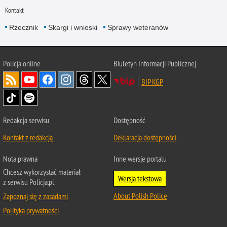
Kontakt
Rzecznik
Skargi i wnioski
Sprawy weteranów
Policja
online
Biuletyn Informacji Publicznej
BIP KGP
Redakcja serwisu
Dostępność
Kontakt z redakcją
Deklaracja dostępności
Nota prawna
Inne wersje portalu
Chcesz wykorzystać materiał
Wersja tekstowa
z serwisu Policja.pl.
About Polish Police
Zapoznaj się z zasadami
Polityka prywatności