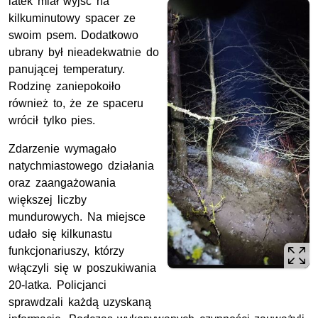
latek miał wyjść na
kilkuminutowy spacer ze
swoim psem. Dodatkowo
ubrany był nieadekwatnie do
panującej temperatury.
Rodzinę zaniepokoiło
również to, że ze spaceru
wrócił tylko pies.
Zdarzenie wymagało
natychmiastowego działania
oraz zaangażowania
większej liczby
mundurowych. Na miejsce
udało się kilkunastu
funkcjonariuszy, którzy
włączyli się w poszukiwania
20-latka. Policjanci
sprawdzali każdą uzyskaną