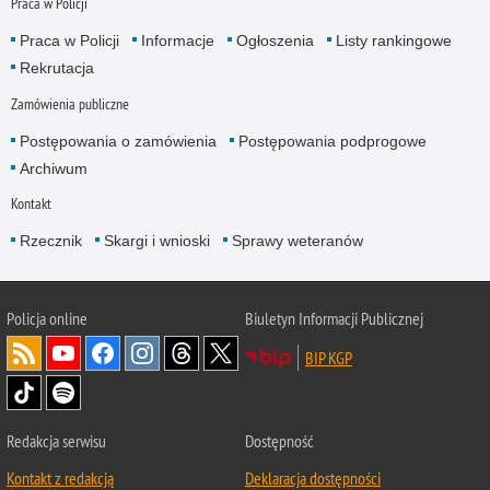
Praca w Policji
Praca w Policji
Informacje
Ogłoszenia
Listy rankingowe
Rekrutacja
Zamówienia publiczne
Postępowania o zamówienia
Postępowania podprogowe
Archiwum
Kontakt
Rzecznik
Skargi i wnioski
Sprawy weteranów
Policja
online
Biuletyn Informacji Publicznej
BIP KGP
Redakcja serwisu
Dostępność
Kontakt z redakcją
Deklaracja dostępności