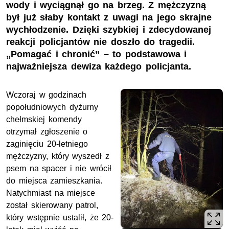
wody i wyciągnął go na brzeg. Z mężczyzną
był już słaby kontakt z uwagi na jego skrajne
wychłodzenie. Dzięki szybkiej i zdecydowanej
reakcji policjantów nie doszło do tragedii.
„Pomagać i chronić” – to podstawowa i
najważniejsza dewiza każdego policjanta.
Wczoraj w godzinach
popołudniowych dyżurny
chełmskiej komendy
otrzymał zgłoszenie o
zaginięciu 20-letniego
mężczyzny, który wyszedł z
psem na spacer i nie wrócił
do miejsca zamieszkania.
Natychmiast na miejsce
został skierowany patrol,
który wstępnie ustalił, że 20-