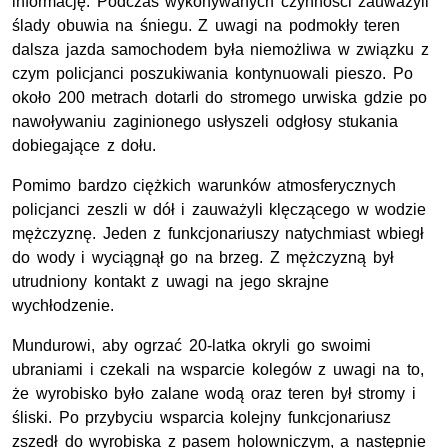
informację. Podczas wykonywanych czynności zauważyli
ślady obuwia na śniegu. Z uwagi na podmokły teren
dalsza jazda samochodem była niemożliwa w związku z
czym policjanci poszukiwania kontynuowali pieszo. Po
około 200 metrach dotarli do stromego urwiska gdzie po
nawoływaniu zaginionego usłyszeli odgłosy stukania
dobiegające z dołu.
Pomimo bardzo ciężkich warunków atmosferycznych
policjanci zeszli w dół i zauważyli klęczącego w wodzie
mężczyznę. Jeden z funkcjonariuszy natychmiast wbiegł
do wody i wyciągnął go na brzeg. Z mężczyzną był
utrudniony kontakt z uwagi na jego skrajne
wychłodzenie.
Mundurowi, aby ogrzać 20-latka okryli go swoimi
ubraniami i czekali na wsparcie kolegów z uwagi na to,
że wyrobisko było zalane wodą oraz teren był stromy i
śliski. Po przybyciu wsparcia kolejny funkcjonariusz
zszedł do wyrobiska z pasem holowniczym, a następnie