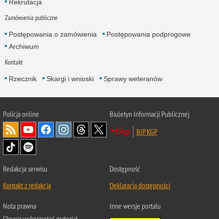
Rekrutacja
Zamówienia publiczne
Postępowania o zamówienia
Postępowania podprogowe
Archiwum
Kontakt
Rzecznik
Skargi i wnioski
Sprawy weteranów
Policja
online
Biuletyn Informacji Publicznej
BIP KGP
Redakcja serwisu
Dostępność
Kontakt z redakcją
Deklaracja dostępności
Nota prawna
Inne wersje portalu
Chcesz wykorzystać materiał