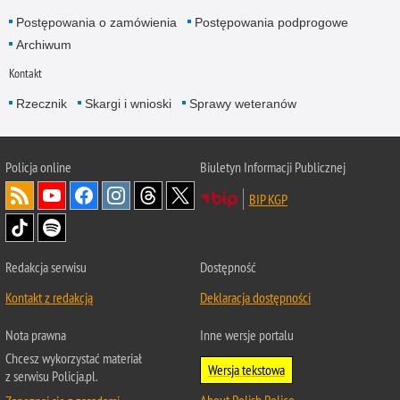
Postępowania o zamówienia
Postępowania podprogowe
Archiwum
Kontakt
Rzecznik
Skargi i wnioski
Sprawy weteranów
Policja
online
Biuletyn Informacji Publicznej
BIP KGP
Redakcja serwisu
Dostępność
Kontakt z redakcją
Deklaracja dostępności
Nota prawna
Inne wersje portalu
Chcesz wykorzystać materiał
Wersja tekstowa
z serwisu Policja.pl.