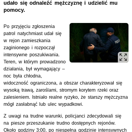
udało się odnaleźć mężczyznę i udzielić mu
pomocy.
Po przyjęciu zgłoszenia
patrol natychmiast udał się
w rejon zamieszkania
zaginionego i rozpoczął
intensywne poszukiwania.
Teren, w którym prowadzono
działania, był wymagający –
noc była chłodna,
widoczność ograniczona, a obszar charakteryzował się
wysoką trawą, zaroślami, stromym korytem rzeki oraz
zalesieniem. Istniało realne ryzyko, że starszy mężczyzna
mógł zasłabnąć lub ulec wypadkowi.
Z uwagi na trudne warunki, policjanci zdecydowali się
na piesze przeszukanie trudno dostępnych rejonów.
Około godziny 3:00, po niespełna godzinie intensywnych