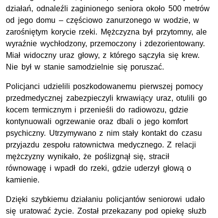
działań, odnaleźli zaginionego seniora około 500 metrów
od jego domu – częściowo zanurzonego w wodzie, w
zarośniętym korycie rzeki. Mężczyzna był przytomny, ale
wyraźnie wychłodzony, przemoczony i zdezorientowany.
Miał widoczny uraz głowy, z którego sączyła się krew.
Nie był w stanie samodzielnie się poruszać.
Policjanci udzielili poszkodowanemu pierwszej pomocy
przedmedycznej zabezpieczyli krwawiący uraz, otulili go
kocem termicznym i przenieśli do radiowozu, gdzie
kontynuowali ogrzewanie oraz dbali o jego komfort
psychiczny. Utrzymywano z nim stały kontakt do czasu
przyjazdu zespołu ratownictwa medycznego. Z relacji
mężczyzny wynikało, że poślizgnął się, stracił
równowagę i wpadł do rzeki, gdzie uderzył głową o
kamienie.
Dzięki szybkiemu działaniu policjantów seniorowi udało
się uratować życie. Został przekazany pod opiekę służb