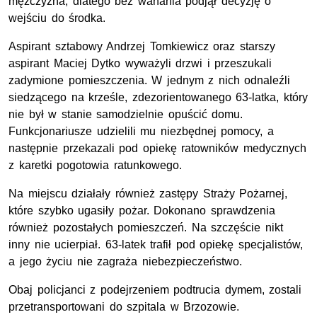
mężczyzna, dlatego bez wahania podjął decyzję o
wejściu do środka.
Aspirant sztabowy Andrzej Tomkiewicz oraz starszy
aspirant Maciej Dytko wyważyli drzwi i przeszukali
zadymione pomieszczenia. W jednym z nich odnaleźli
siedzącego na krześle, zdezorientowanego 63-latka, który
nie był w stanie samodzielnie opuścić domu.
Funkcjonariusze udzielili mu niezbędnej pomocy, a
następnie przekazali pod opiekę ratowników medycznych
z karetki pogotowia ratunkowego.
Na miejscu działały również zastępy Straży Pożarnej,
które szybko ugasiły pożar. Dokonano sprawdzenia
również pozostałych pomieszczeń. Na szczęście nikt
inny nie ucierpiał. 63-latek trafił pod opiekę specjalistów,
a jego życiu nie zagraża niebezpieczeństwo.
Obaj policjanci z podejrzeniem podtrucia dymem, zostali
przetransportowani do szpitala w Brzozowie.