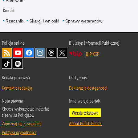
Archiwum
Kontakt
Rzecznik
Skargi i wnioski
Sprawy weteranów
Policja
online
Biuletyn Informacji Publicznej
BIP KGP
Redakcja serwisu
Dostępność
Kontakt z redakcją
Deklaracja dostępności
Nota prawna
Inne wersje portalu
Chcesz wykorzystać materiał
Wersja tekstowa
z serwisu Policja.pl.
About Polish Police
Zapoznaj się z zasadami
Polityka prywatności