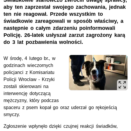
Świadkowie stanowczo zwrócili uwagę sprawcy,
aby ten zaprzestał swojego zachowania, jednak
ten nie reagował. Przede wszystkim to
świadkowie zareagowali w sposób właściwy, a
następnie o całym zdarzeniu poinformowali
Policję. 26-latek usłyszał zarzut zagrożony karą
do 3 lat pozbawienia wolności.
W środę, 4 lutego br., w
godzinach wieczornych
policjanci z Komisariatu
Policji Wrocław - Krzyki
zostali skierowani na
interwencję dotyczącą
mężczyzny, który podczas
spaceru z psem kopał go oraz uderzał go rękojeścią
smyczy.
Zgłoszenie wpłynęło dzięki czujnej reakcji świadków,