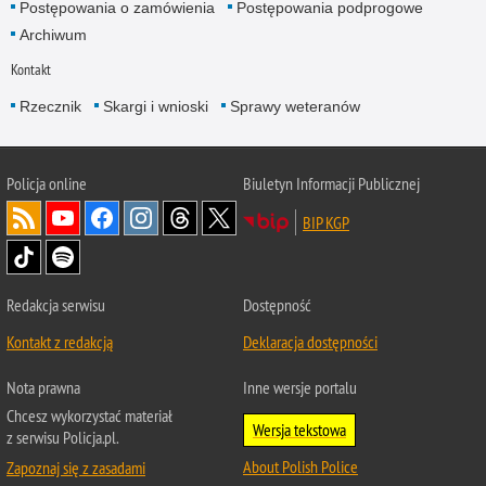
Postępowania o zamówienia
Postępowania podprogowe
Archiwum
Kontakt
Rzecznik
Skargi i wnioski
Sprawy weteranów
Policja
online
Biuletyn Informacji Publicznej
BIP KGP
Redakcja serwisu
Dostępność
Kontakt z redakcją
Deklaracja dostępności
Nota prawna
Inne wersje portalu
Chcesz wykorzystać materiał
Wersja tekstowa
z serwisu Policja.pl.
About Polish Police
Zapoznaj się z zasadami