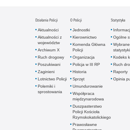
Działania Policji
O Policji
Statystyka
Aktualności
Jednostki
Informac
Aktualności z
Kierownictwo
Ogólne st
województw
Komenda Główna
Wybrane
Archiwum X
Policji
statystyki
Ruch drogowy
Organizacja
Kodeks k
Poszukiwani
Policja w III RP
Ruch dr
Zaginieni
Historia
Raporty
Lotnictwo Policji
Sprzęt
Opinia p
Polemiki i
Umundurowanie
sprostowania
Współpraca
międzynarodowa
Duszpasterstwo
Policji Kościoła
Rzymskokatolickiego
Prawosławne