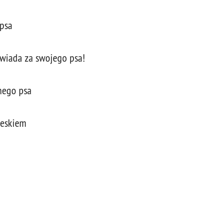
 psa
owiada za swojego psa!
nego psa
ieskiem