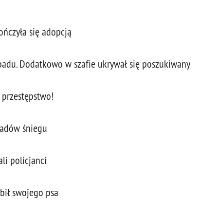
kończyła się adopcją
apadu. Dodatkowo w szafie ukrywał się poszukiwany
o przestępstwo!
padów śniegu
i policjanci
abił swojego psa