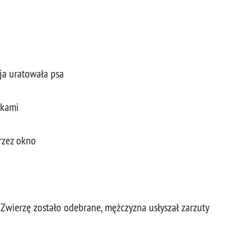
cja uratowała psa
ykami
rzez okno
Zwierzę zostało odebrane, mężczyzna usłyszał zarzuty