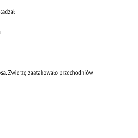
zkadzał
u
 psa. Zwierzę zaatakowało przechodniów