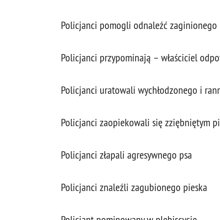
Policjanci pomogli odnaleźć zaginionego
Policjanci przypominają – właściciel odp
Policjanci uratowali wychłodzonego i ran
Policjanci zaopiekowali się zziębniętym p
Policjanci złapali agresywnego psa
Policjanci znaleźli zagubionego pieska
Policjant nominowany w plebiscycie