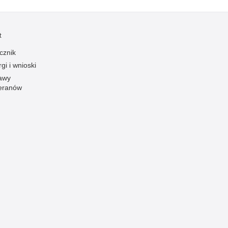
t
cznik
gi i wnioski
awy
eranów