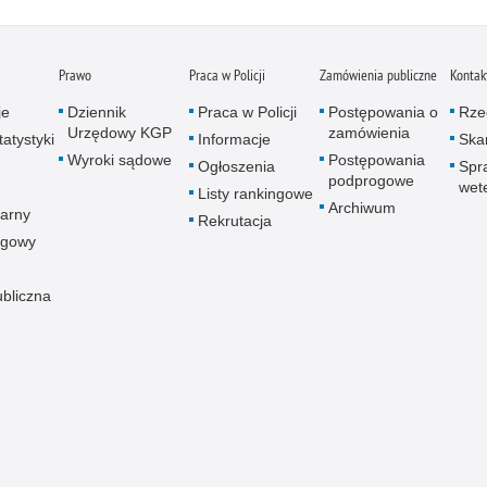
Prawo
Praca w Policji
Zamówienia publiczne
Kontak
je
Dziennik
Praca w Policji
Postępowania o
Rze
Urzędowy KGP
zamówienia
atystyki
Informacje
Skar
Wyroki sądowe
Postępowania
Ogłoszenia
Spr
podprogowe
wet
Listy rankingowe
Archiwum
arny
Rekrutacja
ogowy
ubliczna