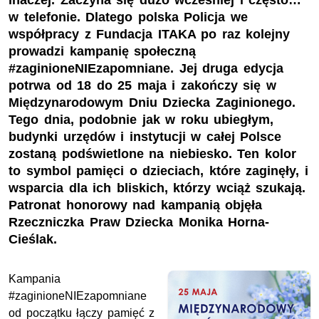
inaczej. Zaczyna się dużo wcześniej i często…
w telefonie. Dlatego polska Policja we
współpracy z Fundacja ITAKA po raz kolejny
prowadzi kampanię społeczną
#zaginioneNIEzapomniane. Jej druga edycja
potrwa od 18 do 25 maja i zakończy się w
Międzynarodowym Dniu Dziecka Zaginionego.
Tego dnia, podobnie jak w roku ubiegłym,
budynki urzędów i instytucji w całej Polsce
zostaną podświetlone na niebiesko. Ten kolor
to symbol pamięci o dzieciach, które zaginęły, i
wsparcia dla ich bliskich, którzy wciąż szukają.
Patronat honorowy nad kampanią objęła
Rzeczniczka Praw Dziecka Monika Horna-
Cieślak.
Kampania
#zaginioneNIEzapomniane
od początku łączy pamięć z