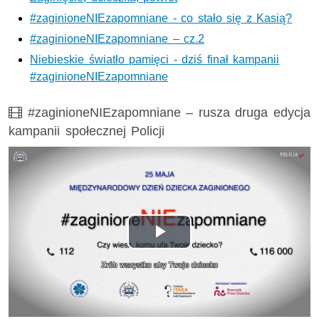
#zaginioneNIEzapomniane - co stało się z Kasią?
#zaginioneNIEzapomniane – cz.2
Niebieskie światło pamięci - dziś finał kampanii
#zaginioneNIEzapomniane
Film
#zaginioneNIEzapomniane – rusza druga edycja
kampanii społecznej Policji
Odtwórz
wideo