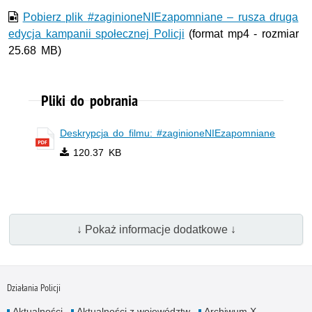
Pobierz plik #zaginioneNIEzapomniane – rusza druga
edycja kampanii społecznej Policji
(format mp4 - rozmiar
25.68 MB)
Pliki do pobrania
Deskrypcja do filmu: #zaginioneNIEzapomniane
120.37 KB
↓ Pokaż informacje dodatkowe ↓
Działania Policji
Aktualności
Aktualności z województw
Archiwum X