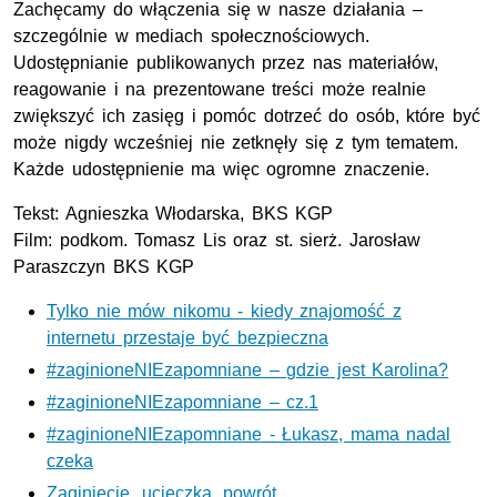
Zachęcamy do włączenia się w nasze działania –
szczególnie w mediach społecznościowych.
Udostępnianie publikowanych przez nas materiałów,
reagowanie i na prezentowane treści może realnie
zwiększyć ich zasięg i pomóc dotrzeć do osób, które być
może nigdy wcześniej nie zetknęły się z tym tematem.
Każde udostępnienie ma więc ogromne znaczenie.
Tekst: Agnieszka Włodarska,
BKS
KGP
Film:
podkom.
Tomasz Lis oraz
st. sierż.
Jarosław
Paraszczyn BKS KGP
Tylko nie mów nikomu - kiedy znajomość z
internetu przestaje być bezpieczna
#zaginioneNIEzapomniane – gdzie jest Karolina?
#zaginioneNIEzapomniane – cz.1
#zaginioneNIEzapomniane - Łukasz, mama nadal
czeka
Zaginięcie, ucieczka, powrót