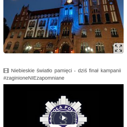
Film
Niebieskie światło pamięci - dziś finał kampanii
#zaginioneNIEzapomniane
Odtwórz