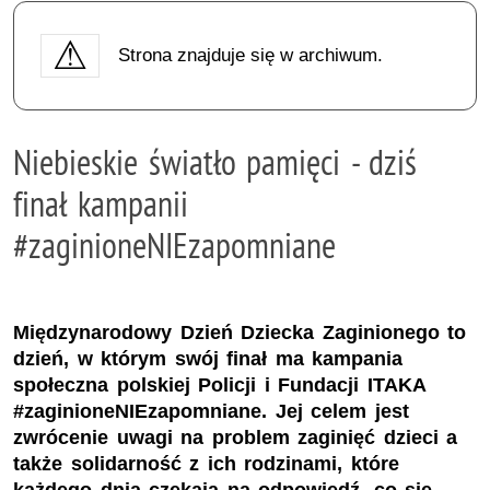
Strona znajduje się w archiwum.
Niebieskie światło pamięci - dziś
finał kampanii
#zaginioneNIEzapomniane
Międzynarodowy Dzień Dziecka Zaginionego to
dzień, w którym swój finał ma kampania
społeczna polskiej Policji i Fundacji ITAKA
#zaginioneNIEzapomniane. Jej celem jest
zwrócenie uwagi na problem zaginięć dzieci a
także solidarność z ich rodzinami, które