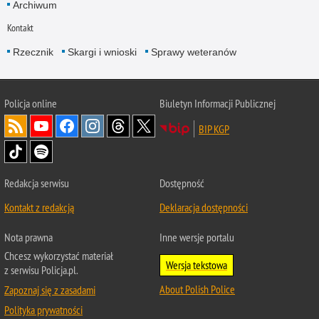
Archiwum
Kontakt
Rzecznik
Skargi i wnioski
Sprawy weteranów
Policja
online
Biuletyn Informacji Publicznej
BIP KGP
Redakcja serwisu
Dostępność
Kontakt z redakcją
Deklaracja dostępności
Nota prawna
Inne wersje portalu
Chcesz wykorzystać materiał
Wersja tekstowa
z serwisu Policja.pl.
About Polish Police
Zapoznaj się z zasadami
Polityka prywatności