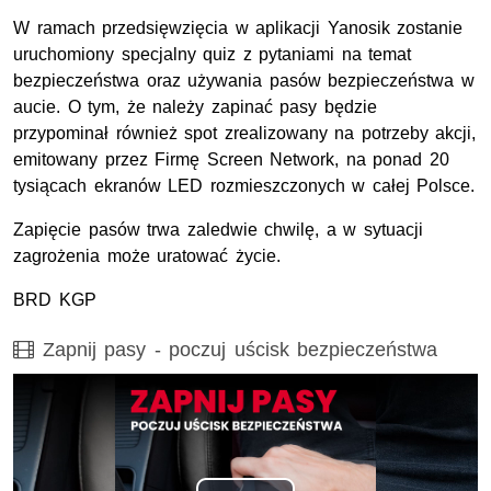
W ramach przedsięwzięcia w aplikacji Yanosik zostanie
uruchomiony specjalny quiz z pytaniami na temat
bezpieczeństwa oraz używania pasów bezpieczeństwa w
aucie. O tym, że należy zapinać pasy będzie
przypominał również spot zrealizowany na potrzeby akcji,
emitowany przez Firmę Screen Network, na ponad 20
tysiącach ekranów LED rozmieszczonych w całej Polsce.
Zapięcie pasów trwa zaledwie chwilę, a w sytuacji
zagrożenia może uratować życie.
BRD KGP
Film
Zapnij pasy - poczuj uścisk bezpieczeństwa
Opis filmu: Fragment wnętrza samochodu, gdzie widać dłoń