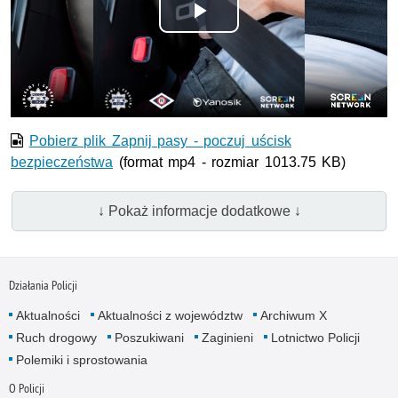
Odtwórz
wideo
Pobierz plik Zapnij pasy - poczuj uścisk
bezpieczeństwa
(format mp4 - rozmiar 1013.75 KB)
↓ Pokaż informacje dodatkowe ↓
Działania Policji
Aktualności
Aktualności z województw
Archiwum X
Ruch drogowy
Poszukiwani
Zaginieni
Lotnictwo Policji
Polemiki i sprostowania
O Policji