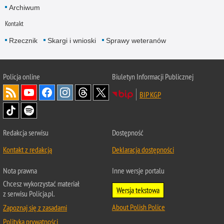
Archiwum
Kontakt
Rzecznik
Skargi i wnioski
Sprawy weteranów
Policja
online
Biuletyn Informacji Publicznej
BIP KGP
Redakcja serwisu
Dostępność
Kontakt z redakcją
Deklaracja dostępności
Nota prawna
Inne wersje portalu
Chcesz wykorzystać materiał
Wersja tekstowa
z serwisu Policja.pl.
About Polish Police
Zapoznaj się z zasadami
Polityka prywatności