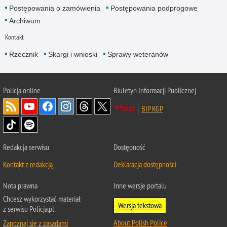
Postępowania o zamówienia
Postępowania podprogowe
Archiwum
Kontakt
Rzecznik
Skargi i wnioski
Sprawy weteranów
Policja
online
Biuletyn Informacji Publicznej
BIP KGP
Redakcja serwisu
Dostępność
Kontakt z redakcją
Deklaracja dostępności
Nota prawna
Inne wersje portalu
Chcesz wykorzystać materiał
Wersja tekstowa
z serwisu Policja.pl.
About Polish Police
Zapoznaj się z zasadami