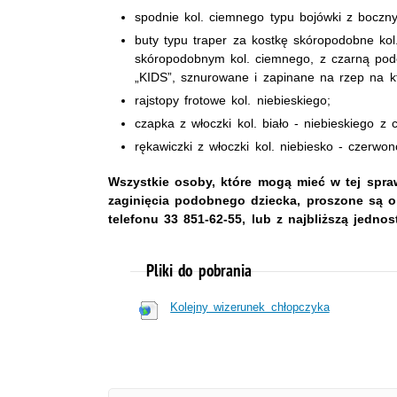
spodnie kol. ciemnego typu bojówki z boczny
buty typu traper za kostkę skóropodobne ko
skóropodobnym kol. ciemnego, z czarną pode
„KIDS”, sznurowane i zapinane na rzep na kt
rajstopy frotowe kol. niebieskiego;
czapka z włoczki kol. biało - niebieskiego z 
rękawiczki z włoczki kol. niebiesko - czerwon
Wszystkie osoby, które mogą mieć w tej spraw
zaginięcia podobnego dziecka, proszone są o
telefonu 33 851-62-55, lub z najbliższą jednost
Pliki do pobrania
Kolejny wizerunek chłopczyka