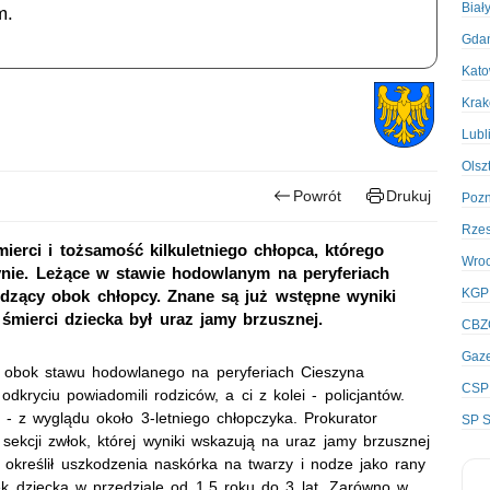
Biał
m.
Gda
Kato
Kra
Lubl
Olsz
Powrót
Drukuj
Poz
Rze
mierci i tożsamość kilkuletniego chłopca, którego
Wro
ynie. Leżące w stawie hodowlanym na peryferiach
KGP
odzący obok chłopcy. Znane są już wstępne wyniki
śmierci dziecka był uraz jamy brzusznej.
CBZ
Gaze
 obok stawu hodowlanego na peryferiach Cieszyna
CSP
kryciu powiadomili rodziców, a ci z kolei - policjantów.
- z wyglądu około 3-letniego chłopczyka. Prokurator
SP S
sekcji zwłok, której wyniki wskazują na uraz jamy brzusznej
 określił uszkodzenia naskórka na twarzy i nodze jako rany
k dziecka w przedziale od 1,5 roku do 3 lat. Zarówno w