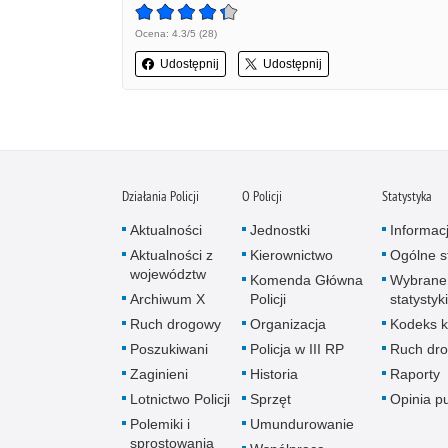
Ocena: 4.3/5 (28)
Udostępnij
Udostępnij
Działania Policji
O Policji
Statystyka
Aktualności
Jednostki
Informac
Aktualności z
Kierownictwo
Ogólne st
województw
Komenda Główna
Wybrane
Archiwum X
Policji
statystyki
Ruch drogowy
Organizacja
Kodeks k
Poszukiwani
Policja w III RP
Ruch dr
Zaginieni
Historia
Raporty
Lotnictwo Policji
Sprzęt
Opinia p
Polemiki i
Umundurowanie
sprostowania