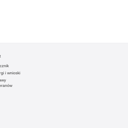
Ofiarni i odważni
Opinia publiczna
Oszustwa
Pedofilia, pornografia dziecięca
Piractwo przemysłowe
Podrabianie znaków towarowych
t
Pogryzienia przez psy
cznik
Polemiki i sprostowania
gi i wnioski
Policja inaczej
awy
eranów
Policjant z pasją
Porwania
Pożary i podpalenia
Pranie brudnych pieniędzy
Prawa człowieka