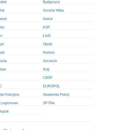
ystok
Bydgoszcz
ńsk
Gorzów Wlkp.
wice
Kielce
ków
KSP
in
Łódź
tyn
Opole
nań
Radom
szów
Szczecin
cław
Kraj
CBŚP
C
EUROPOL
ta Policyjna
Akademia Policji
 Legionowo
SP Piła
łupsk