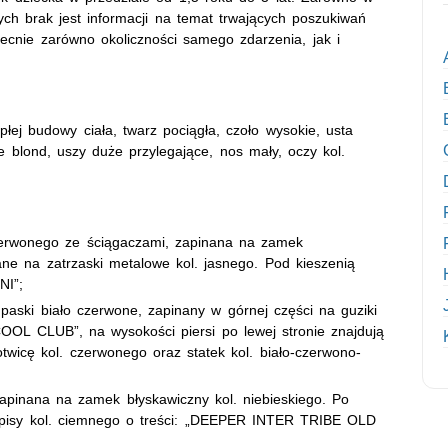
nych brak jest informacji na temat trwających poszukiwań
obecnie zarówno okoliczności samego zdarzenia, jak i
płej budowy ciała, twarz pociągła, czoło wysokie, usta
te blond, uszy duże przylegające, nos mały, oczy kol.
czerwonego ze ściągaczami, zapinana na zamek
ane na zatrzaski metalowe kol. jasnego. Pod kieszenią
NI”;
paski biało czerwone, zapinany w górnej części na guziki
OOL CLUB”, na wysokości piersi po lewej stronie znajdują
otwicę kol. czerwonego oraz statek kol. biało-czerwono-
apinana na zamek błyskawiczny kol. niebieskiego. Po
napisy kol. ciemnego o treści: „DEEPER INTER TRIBE OLD