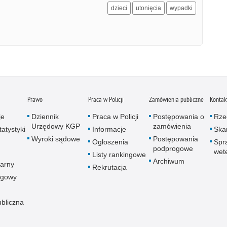
dzieci
utonięcia
wypadki
Prawo
Praca w Policji
Zamówienia publiczne
Kontak
je
Dziennik
Praca w Policji
Postępowania o
Rze
Urzędowy KGP
zamówienia
atystyki
Informacje
Skar
Wyroki sądowe
Postępowania
Ogłoszenia
Spr
podprogowe
wet
Listy rankingowe
Archiwum
arny
Rekrutacja
ogowy
ubliczna