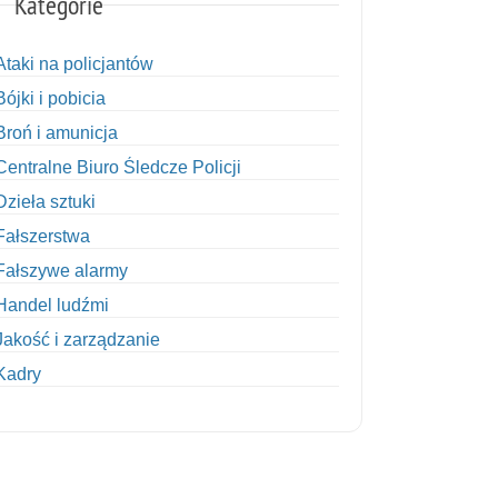
Kategorie
Ataki na policjantów
Bójki i pobicia
Broń i amunicja
Centralne Biuro Śledcze Policji
Dzieła sztuki
Fałszerstwa
Fałszywe alarmy
Handel ludźmi
Jakość i zarządzanie
Kadry
Kobiety w Policji
Korupcja
Kradzież