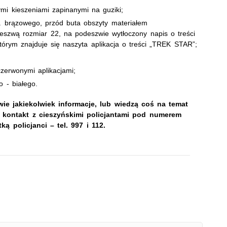
mi kieszeniami zapinanymi na guziki;
l. brązowego, przód buta obszyty materiałem
szwą rozmiar 22, na podeszwie wytłoczony napis o treści
órym znajduje się naszyta aplikacja o treści „TREK STAR”;
czerwonymi aplikacjami;
o - białego.
ie jakiekolwiek informacje, lub wiedzą coś na temat
 kontakt z cieszyńskimi policjantami pod numerem
ką policjanci – tel. 997 i 112.