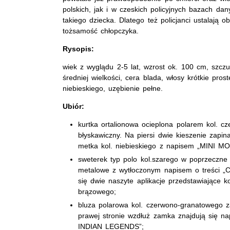
polskich, jak i w czeskich policyjnych bazach da
takiego dziecka. Dlatego też policjanci ustalają 
tożsamość chłopczyka.
Rysopis:
wiek z wyglądu 2-5 lat, wzrost ok. 100 cm, szczu
średniej wielkości, cera blada, włosy krótkie pros
niebieskiego, uzębienie pełne.
Ubiór:
kurtka ortalionowa ocieplona polarem kol. 
błyskawiczny. Na piersi dwie kieszenie zapin
metka kol. niebieskiego z napisem „MINI MO
sweterek typ polo kol.szarego w poprzeczne 
metalowe z wytłoczonym napisem o treści „C
się dwie naszyte aplikacje przedstawiające k
brązowego;
bluza polarowa kol. czerwono-granatowego z
prawej stronie wzdłuż zamka znajdują się 
INDIAN LEGENDS”;