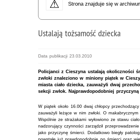
Strona znajduje się w archiwu
Ustalają tożsamość dziecka
Data publikacji 23.03.2010
Policjanci z Cieszyna ustalają okoliczności ś
zwłoki znaleziono w miniony piątek w Ciesz
miasta ciało dziecka, zauważyli dwaj przech
sekcji zwłok. Najprawdopodobniej przyczyną 
W piątek około 16.00 dwaj chłopcy przechodzący
zauważyli leżące w nim zwłoki. O makabrycznym od
Wspólnie ze strażakami wyłowiono ze stawu ciało 
nadzorujący czynności zarządził przeprowadzenie 
jako przyczynę śmierci. Dodatkowo biegły patolog
powstałe już prawdopodobnie po śmierci oraz wie