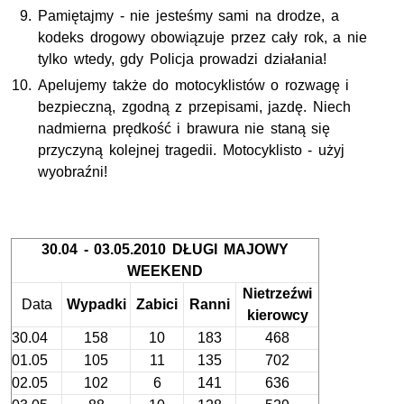
Pamiętajmy - nie jesteśmy sami na drodze, a
kodeks drogowy obowiązuje przez cały rok, a nie
tylko wtedy, gdy Policja prowadzi działania!
Apelujemy także do motocyklistów o rozwagę i
bezpieczną, zgodną z przepisami, jazdę. Niech
nadmierna prędkość i brawura nie staną się
przyczyną kolejnej tragedii. Motocyklisto - użyj
wyobraźni!
30.04 - 03.05.2010 DŁUGI MAJOWY
WEEKEND
Nietrzeźwi
Data
Wypadki
Zabici
Ranni
kierowcy
30.04
158
10
183
468
01.05
105
11
135
702
02.05
102
6
141
636