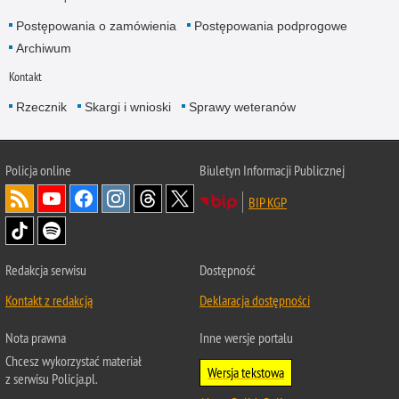
Postępowania o zamówienia
Postępowania podprogowe
Archiwum
Kontakt
Rzecznik
Skargi i wnioski
Sprawy weteranów
Policja
online
Biuletyn Informacji Publicznej
BIP KGP
Redakcja serwisu
Dostępność
Kontakt z redakcją
Deklaracja dostępności
Nota prawna
Inne wersje portalu
Chcesz wykorzystać materiał
Wersja tekstowa
z serwisu Policja.pl.