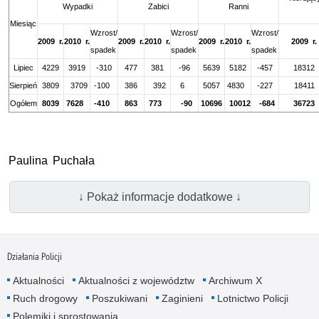
Wypadki
Zabici
Ranni
Miesiąc
Wzrost/
Wzrost/
Wzrost/
2009 r.
2010
r.
2009
r.
2010
r.
2009
r.
2010
r.
2009
r.
spadek
spadek
spadek
Lipiec
4229
3919
-310
477
381
-96
5639
5182
-457
18312
Sierpień
3809
3709
-100
386
392
6
5057
4830
-227
18411
Ogółem
8039
7628
-410
863
773
-90
10696
10012
-684
36723
Paulina Puchała
↓ Pokaż informacje dodatkowe ↓
Działania Policji
Aktualności
Aktualności z województw
Archiwum X
Ruch drogowy
Poszukiwani
Zaginieni
Lotnictwo Policji
Polemiki i sprostowania