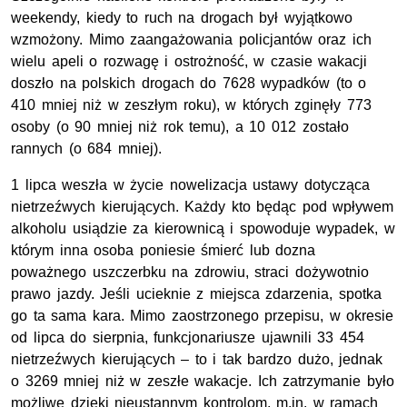
weekendy, kiedy to ruch na drogach był wyjątkowo
wzmożony. Mimo zaangażowania policjantów oraz ich
wielu apeli o rozwagę i ostrożność, w czasie wakacji
doszło na polskich drogach do 7628 wypadków (to o
410 mniej niż w zeszłym roku), w których zginęły 773
osoby (o 90 mniej niż rok temu), a 10 012 zostało
rannych (o 684 mniej).
1 lipca weszła w życie nowelizacja ustawy dotycząca
nietrzeźwych kierujących. Każdy kto będąc pod wpływem
alkoholu usiądzie za kierownicą i spowoduje wypadek, w
którym inna osoba poniesie śmierć lub dozna
poważnego uszczerbku na zdrowiu, straci dożywotnio
prawo jazdy. Jeśli ucieknie z miejsca zdarzenia, spotka
go ta sama kara. Mimo zaostrzonego przepisu, w okresie
od lipca do sierpnia, funkcjonariusze ujawnili 33 454
nietrzeźwych kierujących – to i tak bardzo dużo, jednak
o 3269 mniej niż w zeszłe wakacje. Ich zatrzymanie było
możliwe dzięki nieustannym kontrolom, m.in. w ramach