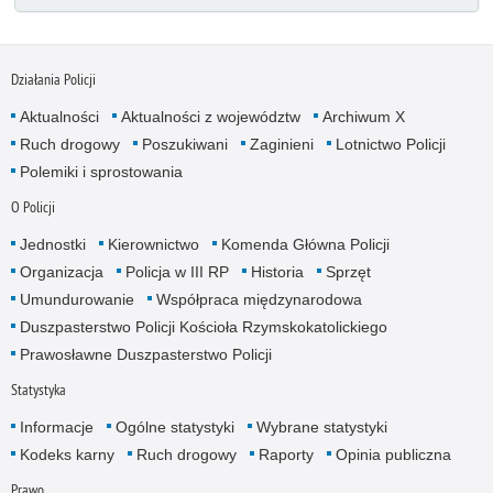
Działania Policji
Aktualności
Aktualności z województw
Archiwum X
Ruch drogowy
Poszukiwani
Zaginieni
Lotnictwo Policji
Polemiki i sprostowania
O Policji
Jednostki
Kierownictwo
Komenda Główna Policji
Organizacja
Policja w III RP
Historia
Sprzęt
Umundurowanie
Współpraca międzynarodowa
Duszpasterstwo Policji Kościoła Rzymskokatolickiego
Prawosławne Duszpasterstwo Policji
Statystyka
Informacje
Ogólne statystyki
Wybrane statystyki
Kodeks karny
Ruch drogowy
Raporty
Opinia publiczna
Prawo