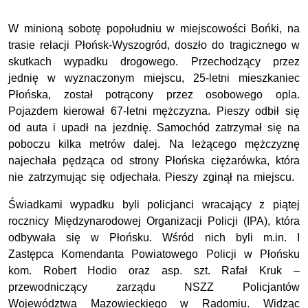
W minioną sobotę popołudniu w miejscowości Bońki, na
trasie relacji Płońsk-Wyszogród, doszło do tragicznego w
skutkach wypadku drogowego. Przechodzący przez
jednię w wyznaczonym miejscu, 25-letni mieszkaniec
Płońska, został potrącony przez osobowego opla.
Pojazdem kierował 67-letni mężczyzna. Pieszy odbił się
od auta i upadł na jezdnię. Samochód zatrzymał się na
poboczu kilka metrów dalej. Na leżącego mężczyznę
najechała pędząca od strony Płońska ciężarówka, która
nie zatrzymując się odjechała. Pieszy zginął na miejscu.
Świadkami wypadku byli policjanci wracający z piątej
rocznicy Międzynarodowej Organizacji Policji (IPA), która
odbywała się w Płońsku. Wśród nich byli m.in. I
Zastępca Komendanta Powiatowego Policji w Płońsku
kom. Robert Hodio oraz asp. szt. Rafał Kruk –
przewodniczący zarządu NSZZ Policjantów
Województwa Mazowieckiego w Radomiu. Widząc