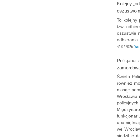
Kolejny „od
oszustwo m
To kolejny 
tzw. odbier
oszustwie 
odbierania
31.07.2026
Wro
Policjanci 
zamordowa
Święto Poli
również mo
niosąc pom
Wrocławiu 
policyjnyc
Międzynaro
funkcjonari
upamiętnia
we Wrocław
siedzibie d