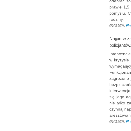
odebrać so
prawie 1,5
pomysłu. C
rodziny.
05.08.2026
Wr
Najpierw za
policjantów.
Interwencj
w kryzysie
wymagającyc
Funkcjonar
zagrożone j
bezpieczeńs
interwencj
się jego a
nie tylko z
czynną nap
aresztowan
05.08.2026
Wr