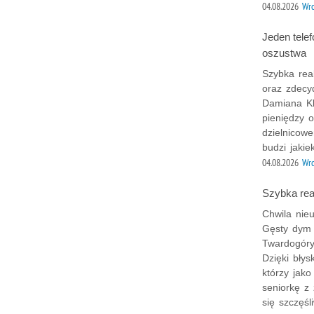
04.08.2026
Wr
Jeden telef
oszustwa
Szybka rea
oraz zdecy
Damiana Kl
pieniędzy 
dzielnicowe
budzi jakie
04.08.2026
Wr
Szybka reak
Chwila nieu
Gęsty dym 
Twardogóry
Dzięki błys
którzy jako
seniorkę z
się szczęśli