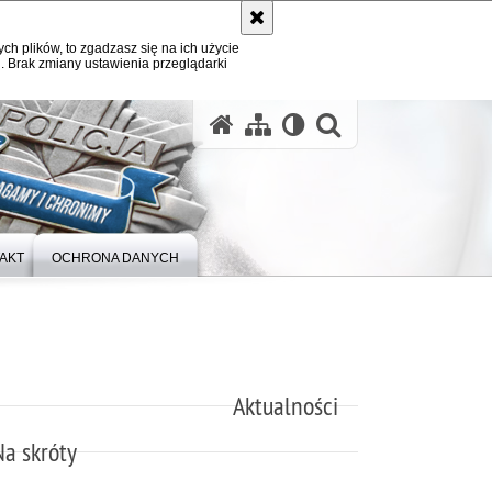
ych plików, to zgadzasz się na ich użycie
. Brak zmiany ustawienia przeglądarki
otwórz wysz
AKT
OCHRONA DANYCH
Aktualności
Na skróty