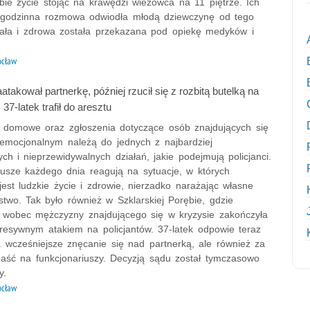
bie życie stojąc na krawędzi wieżowca na 11 piętrze. Ich
 godzinna rozmowa odwiodła młodą dziewczynę od tego
ała i zdrowa została przekazana pod opiekę medyków i
ocław
atakował partnerkę, później rzucił się z rozbitą butelką na
 37-latek trafił do aresztu
e domowe oraz zgłoszenia dotyczące osób znajdujących się
 emocjonalnym należą do jednych z najbardziej
h i nieprzewidywalnych działań, jakie podejmują policjanci.
iusze każdego dnia reagują na sytuacje, w których
est ludzkie życie i zdrowie, nierzadko narażając własne
two. Tak było również w Szklarskiej Porębie, gdzie
a wobec mężczyzny znajdującego się w kryzysie zakończyła
gresywnym atakiem na policjantów. 37-latek odpowie teraz
a wcześniejsze znęcanie się nad partnerką, ale również za
aść na funkcjonariuszy. Decyzją sądu został tymczasowo
y.
ocław