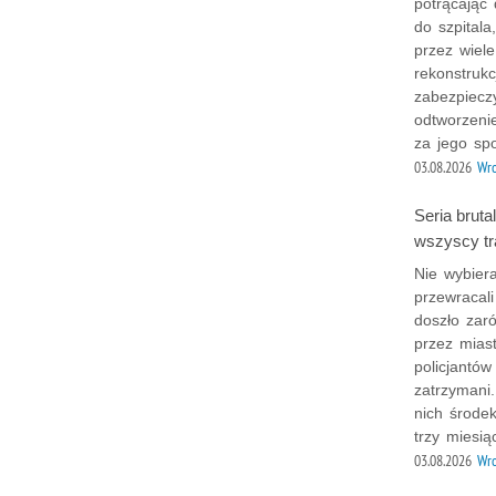
potrącając
do szpitala
przez wiele
rekonstrukc
zabezpiecz
odtworzeni
za jego sp
03.08.2026
Wr
Seria bruta
wszyscy tra
Nie wybiera
przewracali
doszło zar
przez mias
policjantó
zatrzymani
nich środe
trzy miesią
03.08.2026
Wr