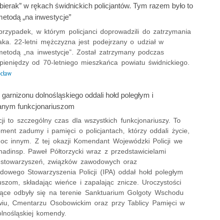
bierak” w rękach świdnickich policjantów. Tym razem było to
etodą „na inwestycje”
przypadek, w którym policjanci doprowadzili do zatrzymania
aka. 22-letni mężczyzna jest podejrzany o udział w
metodą „na inwestycje”. Został zatrzymany podczas
 pieniędzy od 70-letniego mieszkańca powiatu świdnickiego.
cław
z garnizonu dolnośląskiego oddali hołd poległym i
nym funkcjonariuszom
cji to szczególny czas dla wszystkich funkcjonariuszy. To
ment zadumy i pamięci o policjantach, którzy oddali życie,
oc innym. Z tej okazji Komendant Wojewódzki Policji we
nadinsp. Paweł Półtorzycki wraz z przedstawicielami
h stowarzyszeń, związków zawodowych oraz
dowego Stowarzyszenia Policji (IPA) oddał hołd poległym
uszom, składając wieńce i zapalając znicze. Uroczystości
jące odbyły się na terenie Sanktuarium Golgoty Wschodu
iu, Cmentarzu Osobowickim oraz przy Tablicy Pamięci w
olnośląskiej komendy.