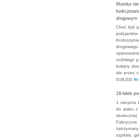
Mundur nie 
funkcjonar
drogowym
Choć byli p
policjantó
Krotoszyni
drogowego 
opanowanie
rozbitego p
kolejny dow
ale przez 
05.08.2026
Wr
18-latek p
1 sierpnia 
do ataku z
skutecznej 
Fabryczna 1
zatrzymany
szpitala, g