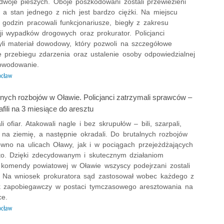
 dwoje pieszych. Oboje poszkodowani zostali przewiezieni
, a stan jednego z nich jest bardzo ciężki. Na miejscu
 godzin pracowali funkcjonariusze, biegły z zakresu
ji wypadków drogowych oraz prokurator. Policjanci
yli materiał dowodowy, który pozwoli na szczegółowe
e przebiegu zdarzenia oraz ustalenie osoby odpowiedzialnej
owodowanie.
ocław
lnych rozbojów w Oławie. Policjanci zatrzymali sprawców –
fili na 3 miesiące do aresztu
li ofiar. Atakowali nagle i bez skrupułów – bili, szarpali,
 na ziemię, a następnie okradali. Do brutalnych rozbojów
ówno na ulicach Oławy, jak i w pociągach przejeżdżających
to. Dzięki zdecydowanym i skutecznym działaniom
w komendy powiatowej w Oławie wszyscy podejrzani zostali
. Na wniosek prokuratora sąd zastosował wobec każdego z
k zapobiegawczy w postaci tymczasowego aresztowania na
ce.
ocław