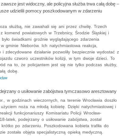
zawsze jest widoczny, ale policyjna służba trwa całą dobę –
iusze udzielili pomocy poszkodowanym w zdarzeniu
oza służbą, nie zawahali się ani przez chwilę. Trzech
w z komend powiatowych w Trzebnicy, Środzie Śląskiej i
e było świadkami groźnie wyglądającego zdarzenia
w gminie Nieborów. Ich natychmiastowa reakcja,
 i zdecydowane działanie pozwoliły bezpiecznie wydostać z
ojazdu czworo uczestników kolizji, w tym dwoje dzieci. To
ód na to, że policjantem jest się nie tylko podczas służby,
całą dobę.
ocław
odejrzany o usiłowanie zabójstwa tymczasowo aresztowany
br., w godzinach wieczornych, na terenie Wrocławia doszło
 użyciem noża na młodą kobietę. Dzięki natychmiastowej i
reakcji funkcjonariuszy Komisariatu Policji Wrocław-
8-latek, podejrzany o usiłowanie zabójstwa, został
 krótko po zdarzeniu. Poszkodowana kobieta trafiła do
dzie została objęta specjalistyczną opieką medyczną.