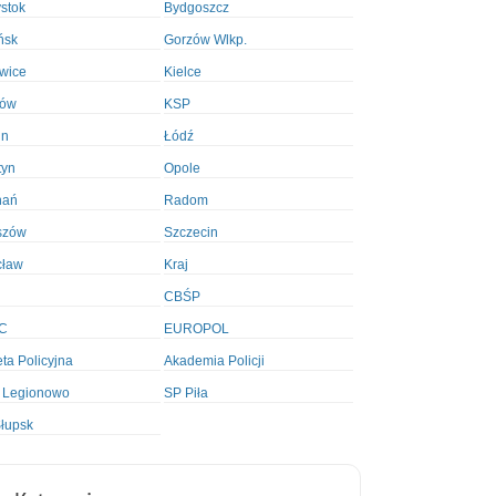
ystok
Bydgoszcz
ńsk
Gorzów Wlkp.
wice
Kielce
ków
KSP
in
Łódź
tyn
Opole
nań
Radom
szów
Szczecin
cław
Kraj
CBŚP
C
EUROPOL
ta Policyjna
Akademia Policji
 Legionowo
SP Piła
łupsk