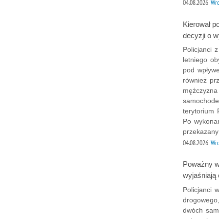
04.08.2026
Wr
Kierował po
decyzji o w
Policjanci 
letniego o
pod wpływem
również pr
mężczyzna 
samochodem
terytorium 
Po wykonan
przekazany
04.08.2026
Wr
Poważny wy
wyjaśniają 
Policjanci
drogowego,
dwóch samo