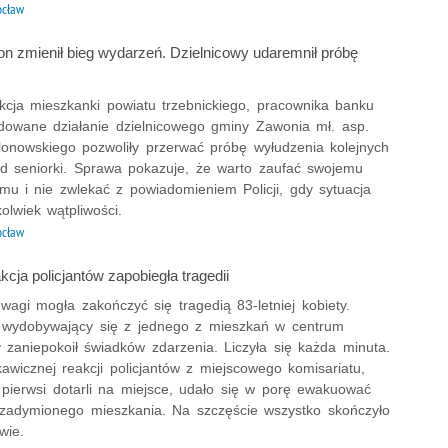
ocław
on zmienił bieg wydarzeń. Dzielnicowy udaremnił próbę
kcja mieszkanki powiatu trzebnickiego, pracownika banku
dowane działanie dzielnicowego gminy Zawonia mł. asp.
onowskiego pozwoliły przerwać próbę wyłudzenia kolejnych
od seniorki. Sprawa pokazuje, że warto zaufać swojemu
mu i nie zwlekać z powiadomieniem Policji, gdy sytuacja
kolwiek wątpliwości.
ocław
cja policjantów zapobiegła tragedii
wagi mogła zakończyć się tragedią 83-letniej kobiety.
wydobywający się z jednego z mieszkań w centrum
 zaniepokoił świadków zdarzenia. Liczyła się każda minuta.
kawicznej reakcji policjantów z miejscowego komisariatu,
 pierwsi dotarli na miejsce, udało się w porę ewakuować
 zadymionego mieszkania. Na szczęście wszystko skończyło
wie.