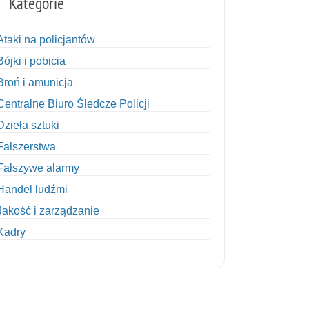
Kategorie
Ataki na policjantów
Bójki i pobicia
Broń i amunicja
Centralne Biuro Śledcze Policji
Dzieła sztuki
Fałszerstwa
Fałszywe alarmy
Handel ludźmi
Jakość i zarządzanie
Kadry
Kobiety w Policji
Korupcja
Kradzież