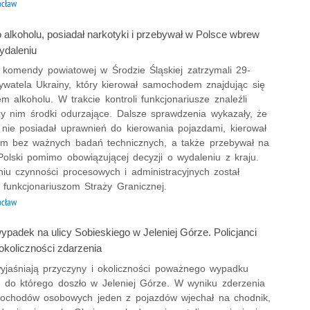
ocław
 alkoholu, posiadał narkotyki i przebywał w Polsce wbrew
ydaleniu
z komendy powiatowej w Środzie Śląskiej zatrzymali 29-
bywatela Ukrainy, który kierował samochodem znajdując się
 alkoholu. W trakcie kontroli funkcjonariusze znaleźli
zy nim środki odurzające. Dalsze sprawdzenia wykazały, że
nie posiadał uprawnień do kierowania pojazdami, kierował
 bez ważnych badań technicznych, a także przebywał na
Polski pomimo obowiązującej decyzji o wydaleniu z kraju.
iu czynności procesowych i administracyjnych został
 funkcjonariuszom Straży Granicznej.
ocław
padek na ulicy Sobieskiego w Jeleniej Górze. Policjanci
okoliczności zdarzenia
 wyjaśniają przyczyny i okoliczności poważnego wypadku
 do którego doszło w Jeleniej Górze. W wyniku zderzenia
chodów osobowych jeden z pojazdów wjechał na chodnik,