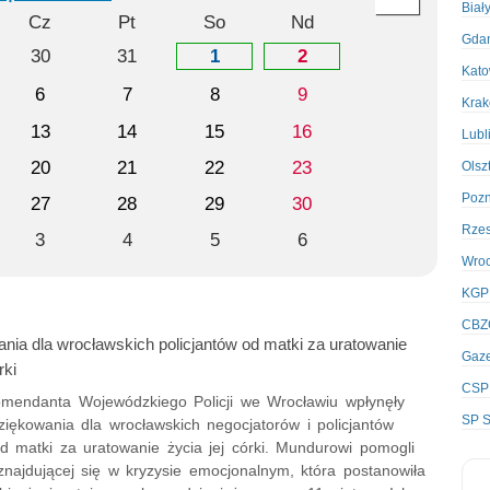
Biał
Cz
Pt
So
Nd
Gda
30
31
1
2
Kato
6
7
8
9
Kra
13
14
15
16
Lubl
20
21
22
23
Olsz
Poz
27
28
29
30
Rze
3
4
5
6
Wro
KGP
CBZ
nia dla wrocławskich policjantów od matki za uratowanie
Gaze
rki
CSP
mendanta Wojewódzkiego Policji we Wrocławiu wpłynęły
SP S
ziękowania dla wrocławskich negocjatorów i policjantów
d matki za uratowanie życia jej córki. Mundurowi pomogli
znajdującej się w kryzysie emocjonalnym, która postanowiła