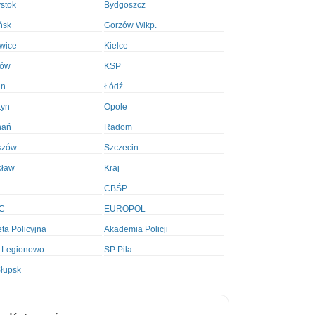
ystok
Bydgoszcz
ńsk
Gorzów Wlkp.
wice
Kielce
ków
KSP
in
Łódź
tyn
Opole
nań
Radom
szów
Szczecin
cław
Kraj
CBŚP
C
EUROPOL
ta Policyjna
Akademia Policji
 Legionowo
SP Piła
łupsk