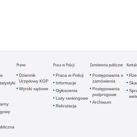
Prawo
Praca w Policji
Zamówienia publiczne
Kontak
je
Dziennik
Praca w Policji
Postępowania o
Rze
Urzędowy KGP
zamówienia
atystyki
Informacje
Skar
Wyroki sądowe
Postępowania
Ogłoszenia
Spr
podprogowe
wet
Listy rankingowe
Archiwum
arny
Rekrutacja
ogowy
ubliczna