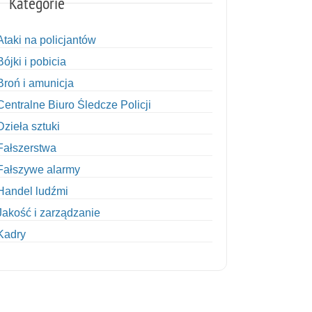
Kategorie
Ataki na policjantów
Bójki i pobicia
Broń i amunicja
Centralne Biuro Śledcze Policji
Dzieła sztuki
Fałszerstwa
Fałszywe alarmy
Handel ludźmi
Jakość i zarządzanie
Kadry
Kobiety w Policji
Korupcja
Kradzież