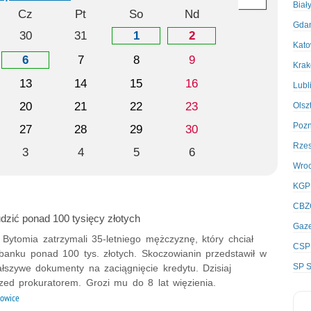
Biał
Cz
Pt
So
Nd
Gda
30
31
1
2
Kato
6
7
8
9
Kra
13
14
15
16
Lubl
20
21
22
23
Olsz
Poz
27
28
29
30
Rze
3
4
5
6
Wro
KGP
CBZ
dzić ponad 100 tysięcy złotych
Gaze
z Bytomia zatrzymali 35-letniego mężczyznę, który chciał
CSP
 banku ponad 100 tys. złotych. Skoczowianin przedstawił w
SP S
ałszywe dokumenty na zaciągnięcie kredytu. Dzisiaj
zed prokuratorem. Grozi mu do 8 lat więzienia.
owice