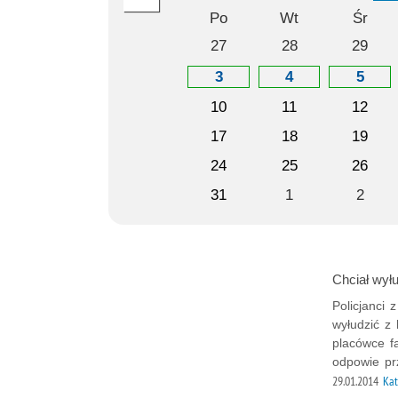
Po
Wt
Śr
27
28
29
3
4
5
10
11
12
17
18
19
24
25
26
31
1
2
Chciał wyłu
Policjanci 
wyłudzić z
placówce f
odpowie pr
29.01.2014
Kat