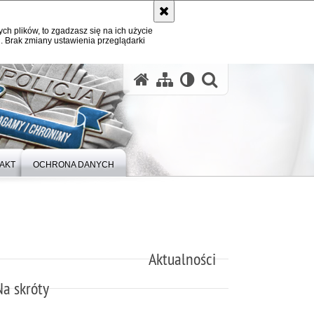
ych plików, to zgadzasz się na ich użycie
. Brak zmiany ustawienia przeglądarki
otwórz wysz
AKT
OCHRONA DANYCH
Aktualności
Na skróty