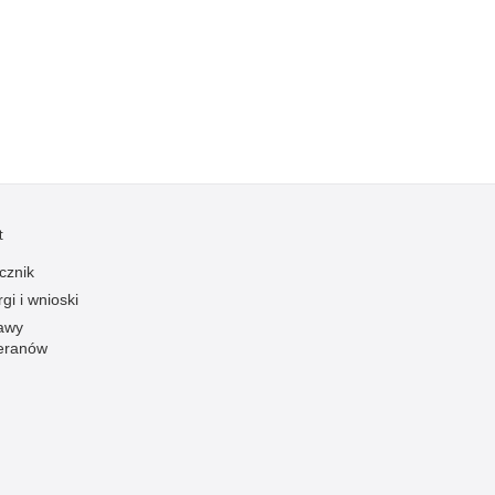
Kradzieże z włamaniem
Kultura
Logistyka, wyposażenie
Materiały wybuchowe
Nagrodzeni policjanci
Napady na banki
Napady na taksówkarzy
t
Napady na tiry
cznik
Nielegalny handel farmaceutykami
gi i wnioski
Nietrzeźwi kierujący
awy
eranów
Nietrzeźwi opiekunowie
Nietrzeźwi pracownicy
Niszczenie mienia
Nowoczesne technologie w pracy Policji
Odpowiedzialność majątkowa Policji