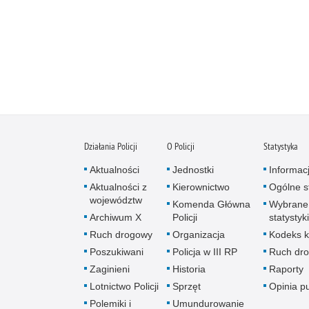
Działania Policji
O Policji
Statystyka
Aktualności
Jednostki
Informac
Aktualności z
Kierownictwo
Ogólne st
województw
Komenda Główna
Wybrane
Archiwum X
Policji
statystyki
Ruch drogowy
Organizacja
Kodeks k
Poszukiwani
Policja w III RP
Ruch dr
Zaginieni
Historia
Raporty
Lotnictwo Policji
Sprzęt
Opinia p
Polemiki i
Umundurowanie