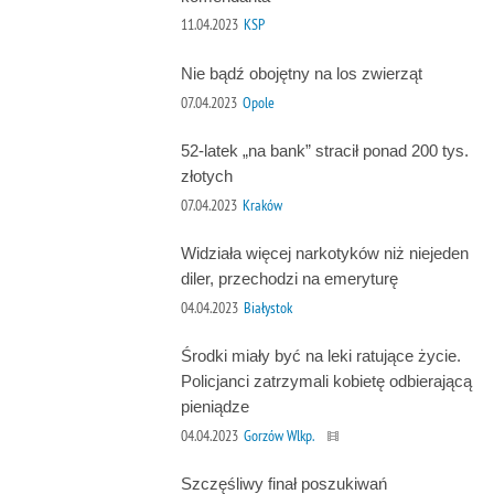
11.04.2023
KSP
Nie bądź obojętny na los zwierząt
07.04.2023
Opole
52-latek „na bank” stracił ponad 200 tys.
złotych
07.04.2023
Kraków
Widziała więcej narkotyków niż niejeden
diler, przechodzi na emeryturę
04.04.2023
Białystok
Środki miały być na leki ratujące życie.
Policjanci zatrzymali kobietę odbierającą
pieniądze
04.04.2023
Gorzów Wlkp.
Szczęśliwy finał poszukiwań