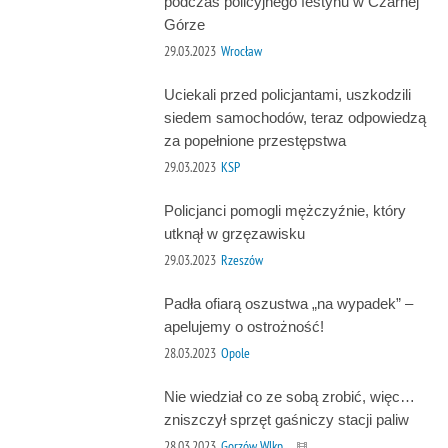
podczas policyjnego festynu w Czarnej
Górze
29.03.2023
Wrocław
Uciekali przed policjantami, uszkodzili
siedem samochodów, teraz odpowiedzą
za popełnione przestępstwa
29.03.2023
KSP
Policjanci pomogli mężczyźnie, który
utknął w grzęzawisku
29.03.2023
Rzeszów
Padła ofiarą oszustwa „na wypadek” –
apelujemy o ostrożność!
28.03.2023
Opole
Nie wiedział co ze sobą zrobić, więc…
zniszczył sprzęt gaśniczy stacji paliw
28.03.2023
Gorzów Wlkp.