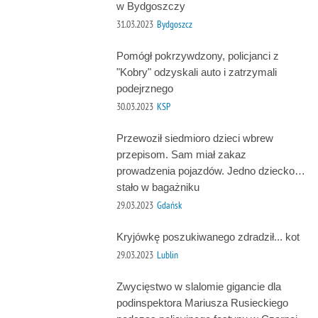
w Bydgoszczy
31.03.2023
Bydgoszcz
Pomógł pokrzywdzony, policjanci z
"Kobry" odzyskali auto i zatrzymali
podejrznego
30.03.2023
KSP
Przewoził siedmioro dzieci wbrew
przepisom. Sam miał zakaz
prowadzenia pojazdów. Jedno dziecko…
stało w bagażniku
29.03.2023
Gdańsk
Kryjówkę poszukiwanego zdradził... kot
29.03.2023
Lublin
Zwycięstwo w slalomie gigancie dla
podinspektora Mariusza Rusieckiego