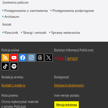
Zamówienia publiczne
Postępowania o zamówienia
Postępowania podprogowe
Archiwum
Kontakt
Rzecznik
Skargi i wnioski
Sprawy weteranów
Policja
online
Biuletyn Informacji Publicznej
BIP KGP
Redakcja serwisu
Dostępność
Kontakt z redakcją
Deklaracja dostępności
Nota prawna
Inne wersje portalu
Chcesz wykorzystać materiał
Wersja tekstowa
z serwisu Policja.pl.