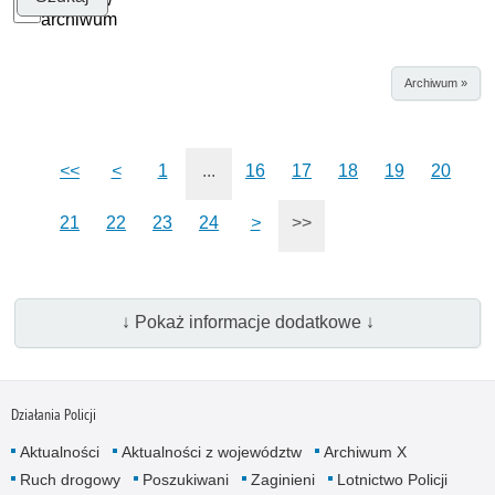
archiwum
Archiwum »
<<
<
1
...
16
17
18
19
20
21
22
23
24
>
>>
↓ Pokaż informacje dodatkowe ↓
Działania Policji
Aktualności
Aktualności z województw
Archiwum X
Ruch drogowy
Poszukiwani
Zaginieni
Lotnictwo Policji