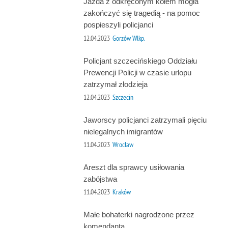
Jazda z odkręconym kołem mogła
zakończyć się tragedią - na pomoc
pospieszyli policjanci
12.04.2023
Gorzów Wlkp.
Policjant szczecińskiego Oddziału
Prewencji Policji w czasie urlopu
zatrzymał złodzieja
12.04.2023
Szczecin
Jaworscy policjanci zatrzymali pięciu
nielegalnych imigrantów
11.04.2023
Wrocław
Areszt dla sprawcy usiłowania
zabójstwa
11.04.2023
Kraków
Małe bohaterki nagrodzone przez
komendanta