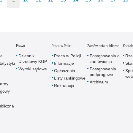
Prawo
Praca w Policji
Zamówienia publiczne
Kontak
je
Dziennik
Praca w Policji
Postępowania o
Rze
Urzędowy KGP
zamówienia
atystyki
Informacje
Skar
Wyroki sądowe
Postępowania
Ogłoszenia
Spr
podprogowe
wet
Listy rankingowe
Archiwum
arny
Rekrutacja
ogowy
ubliczna