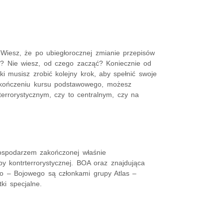
 Wiesz, że po ubiegłorocznej zmianie przepisów
tą? Nie wiesz, od czego zacząć? Koniecznie od
ki musisz zrobić kolejny krok, aby spełnić swoje
ukończeniu kursu podstawowego, możesz
rrorystycznym, czy to centralnym, czy na
 gospodarzem zakończonej właśnie
y kontrterrorystycznej. BOA oraz znajdująca
wo – Bojowego są członkami grupy Atlas –
tki specjalne.