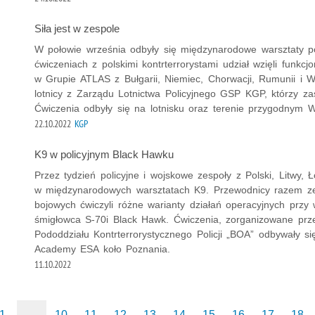
Siła jest w zespole
W połowie września odbyły się międzynarodowe warsztaty p
ćwiczeniach z polskimi kontrterrorystami udział wzięli funkc
w Grupie ATLAS z Bułgarii, Niemiec, Chorwacji, Rumunii i Wło
lotnicy z Zarządu Lotnictwa Policyjnego GSP KGP, którzy za
Ćwiczenia odbyły się na lotnisku oraz terenie przygodnym
22.10.2022
KGP
K9 w policyjnym Black Hawku
Przez tydzień policyjne i wojskowe zespoły z Polski, Litwy, Ło
w międzynarodowych warsztatach K9. Przewodnicy razem ze
bojowych ćwiczyli różne warianty działań operacyjnych przy
śmigłowca S-70i Black Hawk. Ćwiczenia, zorganizowane przez
Pododdziału Kontrterrorystycznego Policji „BOA” odbywały 
Academy ESA koło Poznania.
11.10.2022
1
...
10
11
12
13
14
15
16
17
18