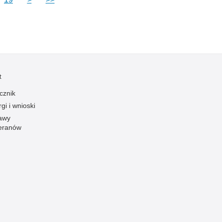
t
cznik
gi i wnioski
awy
eranów