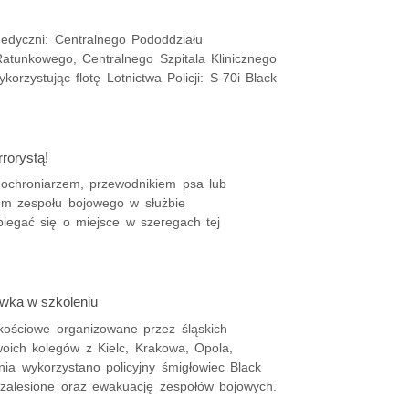
medyczni: Centralnego Pododdziału
Ratunkowego, Centralnego Szpitala Klinicznego
ystując flotę Lotnictwa Policji: S-70i Black
rorystą!
adochroniarzem, przewodnikiem psa lub
m zespołu bojowego w służbie
biegać się o miejsce w szeregach tej
Hawka w szkoleniu
kościowe organizowane przez śląskich
swoich kolegów z Kielc, Krakowa, Opola,
ia wykorzystano policyjny śmigłowiec Black
 zalesione oraz ewakuację zespołów bojowych.