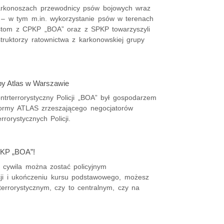
arkonoszach przewodnicy psów bojowych wraz
e – w tym m.in. wykorzystanie psów w terenach
ystom z CPKP „BOA” oraz z SPKP towarzyszyli
struktorzy ratownictwa z karkonowskiej grupy
py Atlas w Warszawie
trterrorystyczny Policji „BOA” był gospodarzem
formy ATLAS zrzeszającego negocjatorów
rorystycznych Policji.
PKP „BOA”!
z cywila można zostać policyjnym
cji i ukończeniu kursu podstawowego, możesz
rrorystycznym, czy to centralnym, czy na