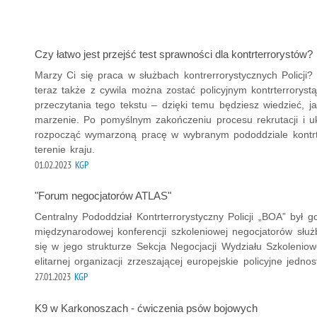
Czy łatwo jest przejść test sprawności dla kontrterrorystów?
Marzy Ci się praca w służbach kontrerrorystycznych Policji?
teraz także z cywila można zostać policyjnym kontrterrorys
przeczytania tego tekstu – dzięki temu będziesz wiedzieć, ja
marzenie. Po pomyślnym zakończeniu procesu rekrutacji i 
rozpocząć wymarzoną pracę w wybranym pododdziale kontrte
terenie kraju.
01.02.2023
KGP
"Forum negocjatorów ATLAS"
Centralny Pododdział Kontrterrorystyczny Policji „BOA” był
międzynarodowej konferencji szkoleniowej negocjatorów służb
się w jego strukturze Sekcja Negocjacji Wydziału Szkolenio
elitarnej organizacji zrzeszającej europejskie policyjne jednos
27.01.2023
KGP
K9 w Karkonoszach - ćwiczenia psów bojowych