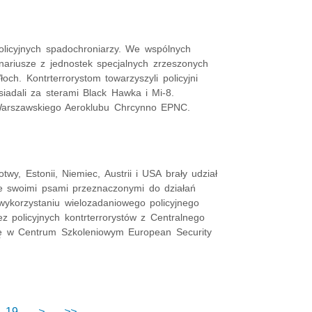
olicyjnych spadochroniarzy. We wspólnych
jonariusze z jednostek specjalnych zrzeszonych
ch. Kontrterrorystom towarzyszyli policyjni
siadali za sterami Black Hawka i Mi-8.
 Warszawskiego Aeroklubu Chrcynno EPNC.
twy, Estonii, Niemiec, Austrii i USA brały udział
 swoimi psami przeznaczonymi do działań
 wykorzystaniu wielozadaniowego policyjnego
 policyjnych kontrterrorystów z Centralnego
się w Centrum Szkoleniowym European Security
19
>
>>