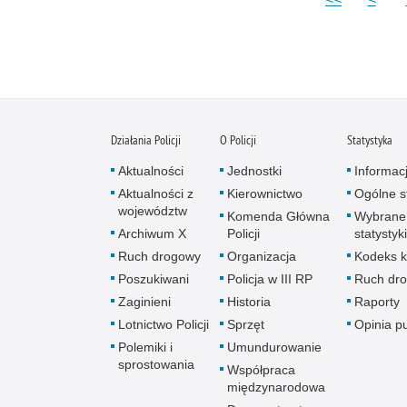
Działania Policji
O Policji
Statystyka
Aktualności
Jednostki
Informac
Aktualności z
Kierownictwo
Ogólne st
województw
Komenda Główna
Wybrane
Archiwum X
Policji
statystyki
Ruch drogowy
Organizacja
Kodeks k
Poszukiwani
Policja w III RP
Ruch dr
Zaginieni
Historia
Raporty
Lotnictwo Policji
Sprzęt
Opinia p
Polemiki i
Umundurowanie
sprostowania
Współpraca
międzynarodowa