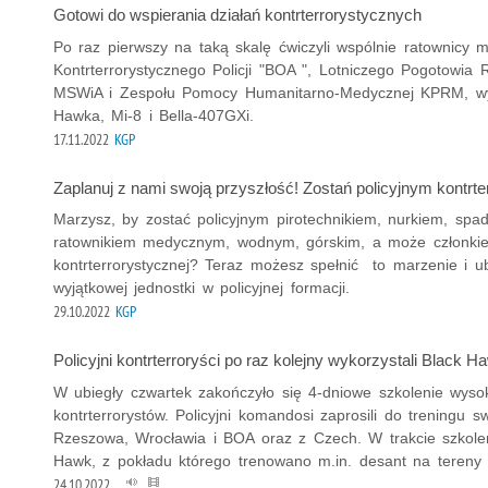
Gotowi do wspierania działań kontrterrorystycznych
Po raz pierwszy na taką skalę ćwiczyli wspólnie ratownicy 
Kontrterrorystycznego Policji "BOA ", Lotniczego Pogotowia 
MSWiA i Zespołu Pomocy Humanitarno-Medycznej KPRM, wykorz
Hawka, Mi-8 i Bella-407GXi.
17.11.2022
KGP
Zaplanuj z nami swoją przyszłość! Zostań policyjnym kontrter
Marzysz, by zostać policyjnym pirotechnikiem, nurkiem, sp
ratownikiem medycznym, wodnym, górskim, a może członkie
kontrterrorystycznej? Teraz możesz spełnić to marzenie i u
wyjątkowej jednostki w policyjnej formacji.
29.10.2022
KGP
Policyjni kontrterroryści po raz kolejny wykorzystali Black 
W ubiegły czwartek zakończyło się 4-dniowe szkolenie wyso
kontrterrorystów. Policyjni komandosi zaprosili do treningu 
Rzeszowa, Wrocławia i BOA oraz z Czech. W trakcie szkolen
Hawk, z pokładu którego trenowano m.in. desant na tereny
24.10.2022