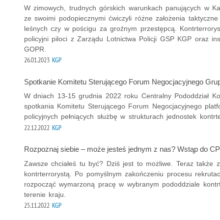
W zimowych, trudnych górskich warunkach panujących w K
ze swoimi podopiecznymi ćwiczyli różne założenia taktyczn
leśnych czy w pościgu za groźnym przestępcą. Kontrterror
policyjni piloci z Zarządu Lotnictwa Policji GSP KGP oraz in
GOPR.
26.01.2023
KGP
Spotkanie Komitetu Sterującego Forum Negocjacyjnego Gru
W dniach 13-15 grudnia 2022 roku Centralny Pododdział Kon
spotkania Komitetu Sterującego Forum Negocjacyjnego plat
policyjnych pełniących służbę w strukturach jednostek kontrter
22.12.2022
KGP
Rozpoznaj siebie – może jesteś jednym z nas? Wstąp do C
Zawsze chciałeś tu być? Dziś jest to możliwe. Teraz także 
kontrterrorystą. Po pomyślnym zakończeniu procesu rekruta
rozpocząć wymarzoną pracę w wybranym pododdziale kontrte
terenie kraju.
25.11.2022
KGP