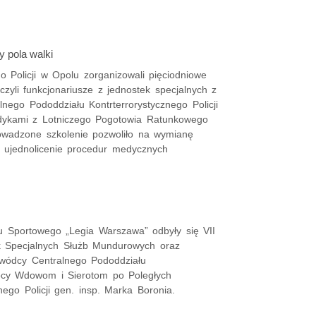
y pola walki
o Policji w Opolu zorganizowali pięciodniowe
zyli funkcjonariusze z jednostek specjalnych z
nego Pododdziału Kontrterrorystycznego Policji
dykami z Lotniczego Pogotowia Ratunkowego
wadzone szkolenie pozwoliło na wymianę
 ujednolicenie procedur medycznych
bu Sportowego „Legia Warszawa” odbyły się VII
k Specjalnych Służb Mundurowych oraz
wódcy Centralnego Pododdziału
mocy Wdowom i Sierotom po Poległych
o Policji gen. insp. Marka Boronia.