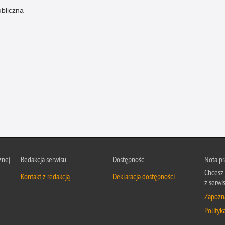
ubliczna
znej
Redakcja serwisu
Dostępność
Nota p
Chcesz 
Kontakt z redakcją
Deklaracja dostępności
z serwis
Zapozna
Polityk