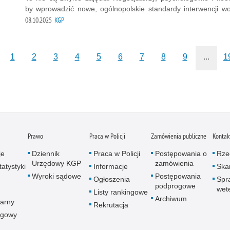
by wprowadzić nowe, ogólnopolskie standardy interwencji w
08.10.2025
KGP
1
2
3
4
5
6
7
8
9
...
1
Prawo
Praca w Policji
Zamówienia publiczne
Kontak
je
Dziennik
Praca w Policji
Postępowania o
Rze
Urzędowy KGP
zamówienia
atystyki
Informacje
Skar
Wyroki sądowe
Postępowania
Ogłoszenia
Spr
podprogowe
wet
Listy rankingowe
Archiwum
arny
Rekrutacja
ogowy