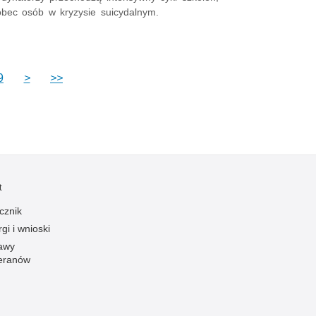
obec osób w kryzysie suicydalnym.
9
>
>>
t
cznik
gi i wnioski
awy
eranów