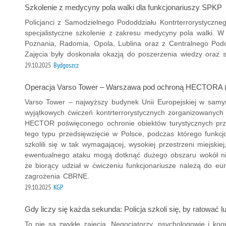
Szkolenie z medycyny pola walki dla funkcjonariuszy SPKP
Policjanci z Samodzielnego Pododdziału Kontrterrorystyczneg
specjalistyczne szkolenie z zakresu medycyny pola walki. W 
Poznania, Radomia, Opola, Lublina oraz z Centralnego Podod
Zajęcia były doskonała okazją do poszerzenia wiedzy oraz 
29.10.2025
Bydgoszcz
Operacja Varso Tower – Warszawa pod ochroną HECTORA 
Varso Tower – najwyższy budynek Unii Europejskiej w samy
wyjątkowych ćwiczeń kontrterrorystycznych zorganizowanyc
HECTOR poświęconego ochronie obiektów turystycznych prze
tego typu przedsięwzięcie w Polsce, podczas którego funkcjo
szkolili się w tak wymagającej, wysokiej przestrzeni miejski
ewentualnego ataku mogą dotknąć dużego obszaru wokół nie
że biorący udział w ćwiczeniu funkcjonariusze należą do eu
zagrożenia CBRNE.
29.10.2025
KGP
Gdy liczy się każda sekunda: Policja szkoli się, by ratować
To nie są zwykłe zajęcia. Negocjatorzy, psychologowie i koo