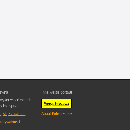
rawna
Inne wersje portalu
wykorzystać materiał
Wersja tekstowa
u Policja.pl.
About Polish Police
j się z zasadami
a prywatności