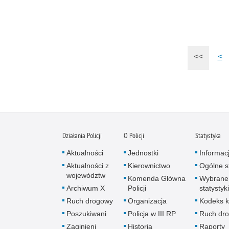
<<
<
Działania Policji
O Policji
Statystyka
Aktualności
Jednostki
Informac
Aktualności z
Kierownictwo
Ogólne st
województw
Komenda Główna
Wybrane
Archiwum X
Policji
statystyki
Ruch drogowy
Organizacja
Kodeks k
Poszukiwani
Policja w III RP
Ruch dr
Zaginieni
Historia
Raporty