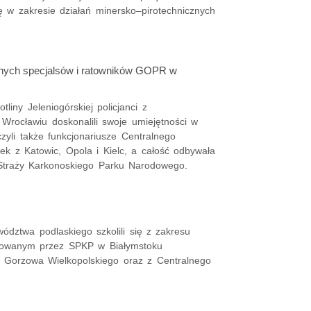
ę w zakresie działań minersko–pirotechnicznych
yjnych specjalsów i ratowników GOPR w
iny Jeleniogórskiej policjanci z
 Wrocławiu doskonalili swoje umiejętności w
zyli także funkcjonariusze Centralnego
tek z Katowic, Opola i Kielc, a całość odbywała
 Straży Karkonoskiego Parku Narodowego.
ewództwa podlaskiego szkolili się z zakresu
izowanym przez SPKP w Białymstoku
a, Gorzowa Wielkopolskiego oraz z Centralnego