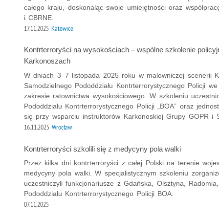
całego kraju, doskonaląc swoje umiejętności oraz współprac
i CBRNE.
17.11.2025
Katowice
Kontrterroryści na wysokościach – wspólne szkolenie polic
Karkonoszach
W dniach 3–7 listopada 2025 roku w malowniczej scenerii Kotl
Samodzielnego Pododdziału Kontrterrorystycznego Policji we
zakresie ratownictwa wysokościowego. W szkoleniu uczestnic
Pododdziału Kontrterrorystycznego Policji „BOA” oraz jednos
się przy wsparciu instruktorów Karkonoskiej Grupy GOPR i
16.11.2025
Wrocław
Kontrterroryści szkolili się z medycyny pola walki
Przez kilka dni kontrterroryści z całej Polski na terenie woj
medycyny pola walki. W specjalistycznym szkoleniu zorgan
uczestniczyli funkcjonariusze z Gdańska, Olsztyna, Radomi
Pododdziału Kontrterrorystycznego Policji BOA.
07.11.2025