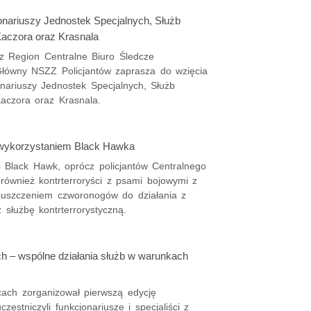
onariuszy Jednostek Specjalnych, Służb
aczora oraz Krasnala
 z Region Centralne Biuro Śledcze
Główny NSZZ Policjantów zaprasza do wzięcia
nariuszy Jednostek Specjalnych, Służb
czora oraz Krasnala.
z wykorzystaniem Black Hawka
Black Hawk, oprócz policjantów Centralnego
ł również kontrterroryści z psami bojowymi z
opuszczeniem czworonogów do działania z
 służbę kontrterrorystyczną.
 – wspólne działania służb w warunkach
icach zorganizował pierwszą edycję
stniczyli funkcjonariusze i specjaliści z