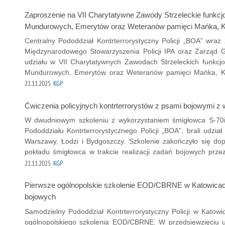
Zaproszenie na VII Charytatywne Zawody Strzeleckie funkcj
Mundurowych, Emerytów oraz Weteranów pamięci Mańka, K
Centralny Pododdział Kontrterrorystyczny Policji „BOA” wraz
Międzynarodowego Stowarzyszenia Policji IPA oraz Zarząd 
udziału w VII Charytatywnych Zawodach Strzeleckich funkcjo
Mundurowych, Emerytów oraz Weteranów pamięci Mańka, Ka
21.11.2025
KGP
Ćwiczenia policyjnych kontrterrorystów z psami bojowymi 
W dwudniowym szkoleniu z wykorzystaniem śmigłowca S-70i 
Pododdziału Kontrterrorystycznego Policji „BOA”, brali udzia
Warszawy, Łodzi i Bydgoszczy. Szkolenie zakończyło się d
pokładu śmigłowca w trakcie realizacji zadań bojowych przez
21.11.2025
KGP
Pierwsze ogólnopolskie szkolenie EOD/CBRNE w Katowicach
bojowych
Samodzielny Pododdział Kontrterrorystyczny Policji w Katow
ogólnopolskiego szkolenia EOD/CBRNE. W przedsięwzięciu ucze