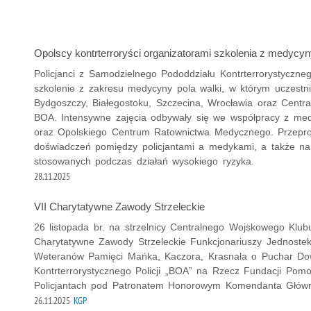
Opolscy kontrterroryści organizatorami szkolenia z medycyn
Policjanci z Samodzielnego Pododdziału Kontrterrorystyczneg
szkolenie z zakresu medycyny pola walki, w którym uczestnic
Bydgoszczy, Białegostoku, Szczecina, Wrocławia oraz Central
BOA. Intensywne zajęcia odbywały się we współpracy z me
oraz Opolskiego Centrum Ratownictwa Medycznego. Przepro
doświadczeń pomiędzy policjantami a medykami, a także na
stosowanych podczas działań wysokiego ryzyka.
28.11.2025
VII Charytatywne Zawody Strzeleckie
26 listopada br. na strzelnicy Centralnego Wojskowego Klu
Charytatywne Zawody Strzeleckie Funkcjonariuszy Jednoste
Weteranów Pamięci Mańka, Kaczora, Krasnala o Puchar Do
Kontrterrorystycznego Policji „BOA” na Rzecz Fundacji Po
Policjantach pod Patronatem Honorowym Komendanta Główneg
26.11.2025
KGP