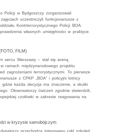
o Policji w Bydgoszczy zorganizowali
zajęciach uczestniczyli funkcjonariusze z
działu Kontrterrorystycznego Policji BOA.
sprawdzenia własnych umiejętności w praktyce.
(FOTO, FILM)
m sercu Warszawy – stał się areną
h w ramach międzynarodowego projektu
d zagrożeniami terrorystycznymi. To pierwsze
nariusze z CPKP „BOA” i policyjni lotnicy
ej, gdzie każda decyzja ma znaczenie, a skutki
go. Obserwatorzy ćwiczeń zgodnie stwierdzili,
ropejskiej czołówki w zakresie reagowania na
 ludzi w kryzysie samobójczym
rdynatorzy przechodzą intensywny cykl szkoleń,