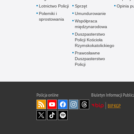
Lotnictwo Policji
Sprzęt
Opinia p
Polemiki i
Umundurowanie
sprostowania
Współpraca
międzynarodowa
Duszpasterstwo
Policji Kościoła
Rzymskokatolickiego
Prawosławne
Duszpasterstwo
Policji
Policja
online
Biuletyn Informacji Public
BIP KGP