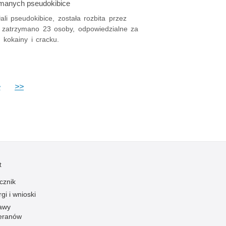
ymanych pseudokibice
li pseudokibice, została rozbita przez
i zatrzymano 23 osoby, odpowiedzialne za
kokainy i cracku.
>
>>
t
cznik
gi i wnioski
awy
eranów