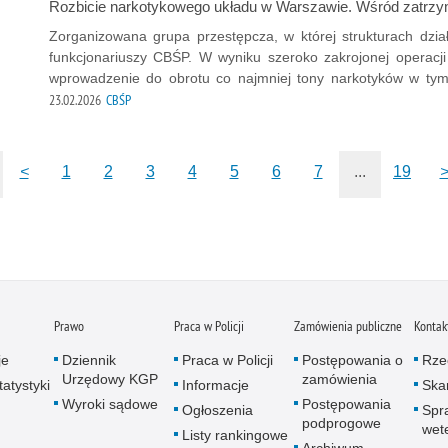
Rozbicie narkotykowego układu w Warszawie. Wśród zatrz
Zorganizowana grupa przestępcza, w której strukturach działa
funkcjonariuszy CBŚP. W wyniku szeroko zakrojonej operacj
wprowadzenie do obrotu co najmniej tony narkotyków w tym 
23.02.2026
CBŚP
<
1
2
3
4
5
6
7
...
19
Prawo
Praca w Policji
Zamówienia publiczne
Kontak
je
Dziennik
Praca w Policji
Postępowania o
Rze
Urzędowy KGP
zamówienia
atystyki
Informacje
Skar
Wyroki sądowe
Postępowania
Ogłoszenia
Spr
podprogowe
wet
Listy rankingowe
Archiwum