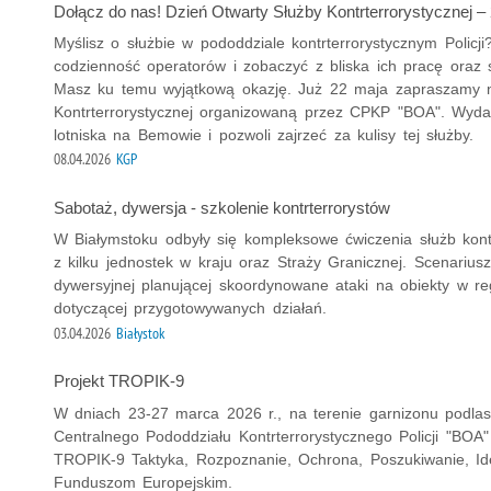
Dołącz do nas! Dzień Otwarty Służby Kontrterrorystycznej – 
Myślisz o służbie w pododdziale kontrterrorystycznym Policj
codzienność operatorów i zobaczyć z bliska ich pracę oraz s
Masz ku temu wyjątkową okazję. Już 22 maja zapraszamy n
Kontrterrorystycznej organizowaną przez CPKP "BOA". Wyda
lotniska na Bemowie i pozwoli zajrzeć za kulisy tej służby.
08.04.2026
KGP
Sabotaż, dywersja - szkolenie kontrterrorystów
W Białymstoku odbyły się kompleksowe ćwiczenia służb kontr
z kilku jednostek w kraju oraz Straży Granicznej. Scenarius
dywersyjnej planującej skoordynowane ataki na obiekty w r
dotyczącej przygotowywanych działań.
03.04.2026
Białystok
Projekt TROPIK-9
W dniach 23-27 marca 2026 r., na terenie garnizonu podlas
Centralnego Pododdziału Kontrterrorystycznego Policji "BOA
TROPIK-9 Taktyka, Rozpoznanie, Ochrona, Poszukiwanie, Iden
Funduszom Europejskim.