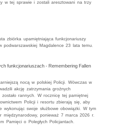
ty w tej sprawie i zostali aresztowani na trzy
a zbiórka upamiętniająca funkcjonariuszy
 w podwarszawskiej Magdalence 23 lata temu.
ych funkcjonariuszach - Remembering Fallen
rniejszą nocą w polskiej Policji. Wówczas w
wadzili akcję zatrzymania groźnych
 zostało rannych. W rocznicę tej pamiętnej
ownictwem Policji i resortu zbierają się, aby
cie wykonując swoje służbowe obowiązki. W tym
ter międzynarodowy, ponieważ 7 marca 2026 r.
 Pamięci o Poległych Policjantach.