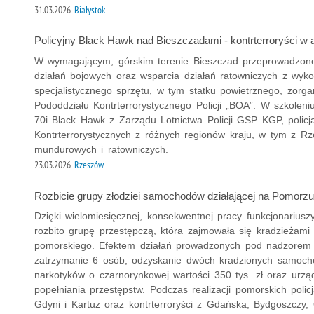
31.03.2026
Białystok
Policyjny Black Hawk nad Bieszczadami - kontrterroryści w a
W wymagającym, górskim terenie Bieszczad przeprowadzono 
działań bojowych oraz wsparcia działań ratowniczych z wyk
specjalistycznego sprzętu, w tym statku powietrznego, zorg
Pododdziału Kontrterrorystycznego Policji „BOA”. W szkolen
70i Black Hawk z Zarządu Lotnictwa Policji GSP KGP, polic
Kontrterrorystycznych z różnych regionów kraju, w tym z Rz
mundurowych i ratowniczych.
23.03.2026
Rzeszów
Rozbicie grupy złodziei samochodów działającej na Pomorzu
Dzięki wielomiesięcznej, konsekwentnej pracy funkcjonariu
rozbito grupę przestępczą, która zajmowała się kradzieża
pomorskiego. Efektem działań prowadzonych pod nadzorem 
zatrzymanie 6 osób, odzyskanie dwóch kradzionych samocho
narkotyków o czarnorynkowej wartości 350 tys. zł oraz urzą
popełniania przestępstw. Podczas realizacji pomorskich polic
Gdyni i Kartuz oraz kontrterroryści z Gdańska, Bydgoszczy,