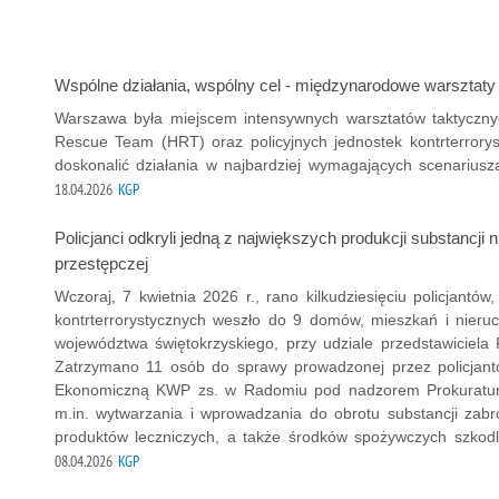
Wspólne działania, wspólny cel - międzynarodowe warsztaty
Warszawa była miejscem intensywnych warsztatów taktyczny
Rescue Team (HRT) oraz policyjnych jednostek kontrterrorys
doskonalić działania w najbardziej wymagających scenariusz
18.04.2026
KGP
Policjanci odkryli jedną z największych produkcji substancj
przestępczej
Wczoraj, 7 kwietnia 2026 r., rano kilkudziesięciu policjantów,
kontrterrorystycznych weszło do 9 domów, mieszkań i nieru
województwa świętokrzyskiego, przy udziale przedstawiciela 
Zatrzymano 11 osób do sprawy prowadzonej przez policjant
Ekonomiczną KWP zs. w Radomiu pod nadzorem Prokuratury
m.in. wytwarzania i wprowadzania do obrotu substancji zab
produktów leczniczych, a także środków spożywczych szkodli
08.04.2026
KGP