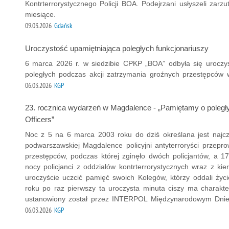
Kontrterrorystycznego Policji BOA. Podejrzani usłyszeli zarzu
miesiące.
09.03.2026
Gdańsk
Uroczystość upamiętniająca poległych funkcjonariuszy
6 marca 2026 r. w siedzibie CPKP „BOA” odbyła się uroczyst
poległych podczas akcji zatrzymania groźnych przestępców
06.03.2026
KGP
23. rocznica wydarzeń w Magdalence - „Pamiętamy o poległ
Officers”
Noc z 5 na 6 marca 2003 roku do dziś określana jest najcza
podwarszawskiej Magdalence policyjni antyterroryści przepro
przestępców, podczas której zginęło dwóch policjantów, a 17
nocy policjanci z oddziałów kontrterrorystycznych wraz z kier
uroczyście uczcić pamięć swoich Kolegów, którzy oddali ży
roku po raz pierwszy ta uroczysta minuta ciszy ma charak
ustanowiony został przez INTERPOL Międzynarodowym Dniem
06.03.2026
KGP