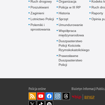
Ruch drogowy
Organizacja
Kodeks k
Poszukiwani
Policja w III RP
Ruch dr
Zaginieni
Historia
Raporty
Lotnictwo Policji
Sprzęt
Opinia p
Polemiki i
Umundurowanie
sprostowania
Współpraca
międzynarodowa
Duszpasterstwo
Policji Kościoła
Rzymskokatolickiego
Prawosławne
Duszpasterstwo
Policji
Policja
online
Biuletyn Informacji Public
BIP KGP