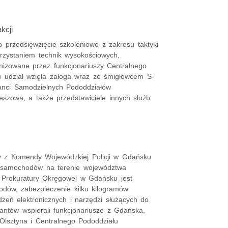
kcji
przedsięwzięcie szkoleniowe z zakresu taktyki
orzystaniem technik wysokościowych,
anizowane przez funkcjonariuszy Centralnego
iu udział wzięła załoga wraz ze śmigłowcem S-
janci Samodzielnych Pododdziałów
eszowa, a także przedstawiciele innych służb
szy z Komendy Wojewódzkiej Policji w Gdańsku
mi samochodów na terenie województwa
Prokuratury Okręgowej w Gdańsku jest
dów, zabezpieczenie kilku kilogramów
dzeń elektronicznych i narzędzi służących do
jantów wspierali funkcjonariusze z Gdańska,
 Olsztyna i Centralnego Pododdziału