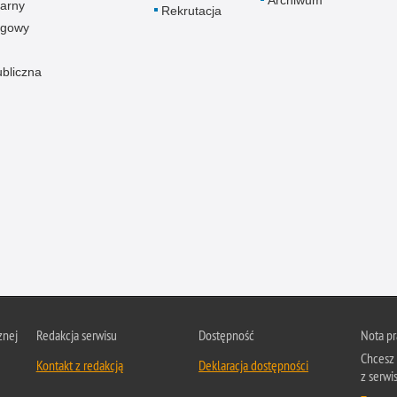
arny
Rekrutacja
ogowy
ubliczna
znej
Redakcja serwisu
Dostępność
Nota p
Chcesz 
Kontakt z redakcją
Deklaracja dostępności
z serwis