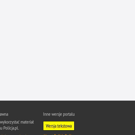
rawna
Inne wersje portalu
wykorzystać materiał
Wersja tekstowa
u Policja.pl.