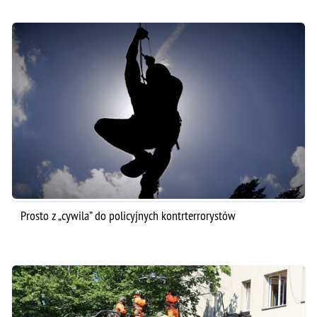
Prosto z „cywila” do policyjnych kontrterrorystów