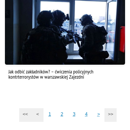
Jak odbić zakładników? – ćwiczenia policyjnych
kontrterrorystów w warszawskiej Zajezdni
<<
<
1
2
3
4
>
>>