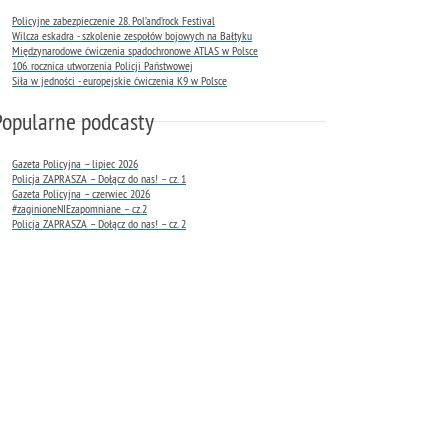
Policyjne zabezpieczenie 28. Pol’and’rock Festival
Wilcza eskadra - szkolenie zespołów bojowych na Bałtyku
Międzynarodowe ćwiczenia spadochronowe ATLAS w Polsce
106. rocznica utworzenia Policji Państwowej
Siła w jedności - europejskie ćwiczenia K9 w Polsce
Popularne podcasty
Gazeta Policyjna – lipiec 2026
Policja ZAPRASZA – Dołącz do nas! – cz. 1
Gazeta Policyjna – czerwiec 2026
#zaginioneNIEzapomniane – cz.2
Policja ZAPRASZA – Dołącz do nas! – cz. 2