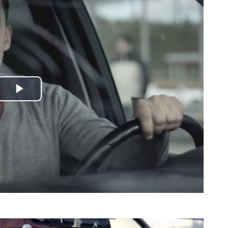
Odtwórz
wideo