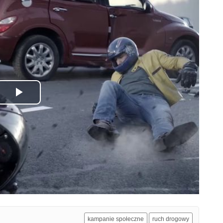
Odtwórz
wideo
kampanie społeczne
ruch drogowy