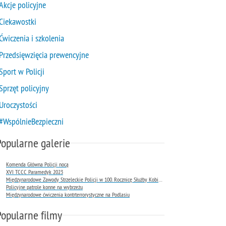
Akcje policyjne
Ciekawostki
Ćwiczenia i szkolenia
Przedsięwzięcia prewencyjne
Sport w Policji
Sprzęt policyjny
Uroczystości
#WspólnieBezpieczni
Popularne galerie
Komenda Główna Policji nocą
XVI TCCC Paramedyk 2023
Międzynarodowe Zawody Strzeleckie Policji w 100. Rocznicę Służby Kobiet w Policji
Policyjne patrole konne na wybrzeżu
Międzynarodowe ćwiczenia kontrterrorystyczne na Podlasiu
Popularne filmy