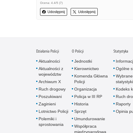
Ocena: 4.4/5 (7)
Udostępnij
Udostępnij
Działania Policji
O Policji
Statystyka
Aktualności
Jednostki
Informac
Aktualności z
Kierownictwo
Ogólne st
województw
Komenda Główna
Wybrane
Archiwum X
Policji
statystyki
Ruch drogowy
Organizacja
Kodeks k
Poszukiwani
Policja w III RP
Ruch dr
Zaginieni
Historia
Raporty
Lotnictwo Policji
Sprzęt
Opinia p
Polemiki i
Umundurowanie
sprostowania
Współpraca
międzynarodowa