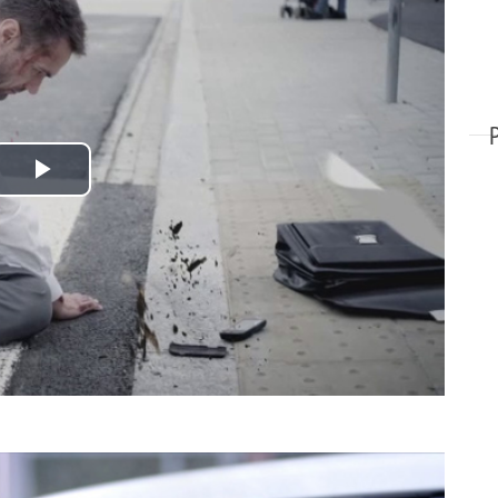
Odtwórz
wideo