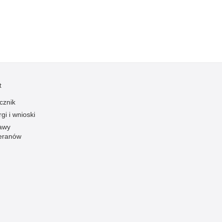
t
cznik
gi i wnioski
awy
eranów