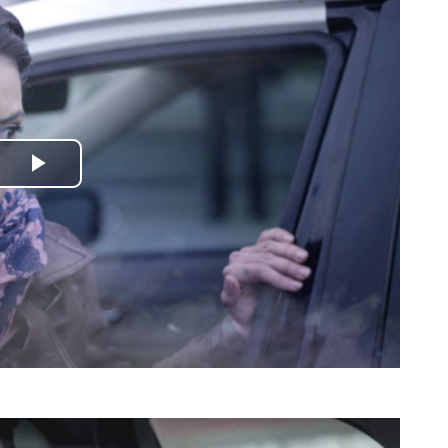
Odtwórz
wideo