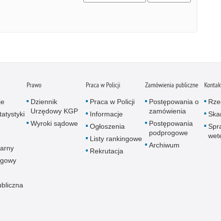
Prawo
Praca w Policji
Zamówienia publiczne
Kontak
je
Dziennik
Praca w Policji
Postępowania o
Rze
Urzędowy KGP
zamówienia
atystyki
Informacje
Skar
Wyroki sądowe
Postępowania
Ogłoszenia
Spr
podprogowe
wet
Listy rankingowe
Archiwum
arny
Rekrutacja
ogowy
ubliczna