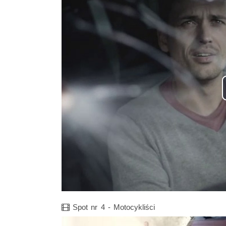
Film
Spot nr 4 - Motocykliści